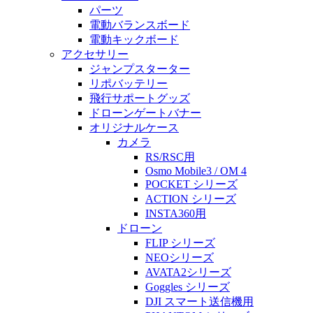
パーツ
電動バランスボード
電動キックボード
アクセサリー
ジャンプスターター
リポバッテリー
飛行サポートグッズ
ドローンゲートバナー
オリジナルケース
カメラ
RS/RSC用
Osmo Mobile3 / OM 4
POCKET シリーズ
ACTION シリーズ
INSTA360用
ドローン
FLIP シリーズ
NEOシリーズ
AVATA2シリーズ
Goggles シリーズ
DJI スマート送信機用