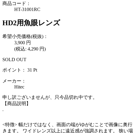
商品コード：
HT-31001RC
HD2用魚眼レンズ
希望小売価格(税抜)：
3,900
円
(税込:
4,290
円)
SOLD OUT
ポイント：
31
Pt
メーカー：
Hitec
申し訳ございませんが、只今品切れ中です。
【商品説明】
.
<特徴> 幅だけではなく、画面の端がゆがむことで画像に奥
きます。 ワイドレンズ以上に遠近感が強調されます。 狭い