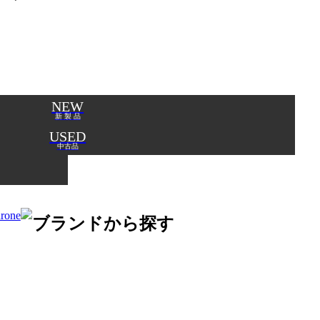
NEW
新 製 品
USED
中古品
ブランドから探す