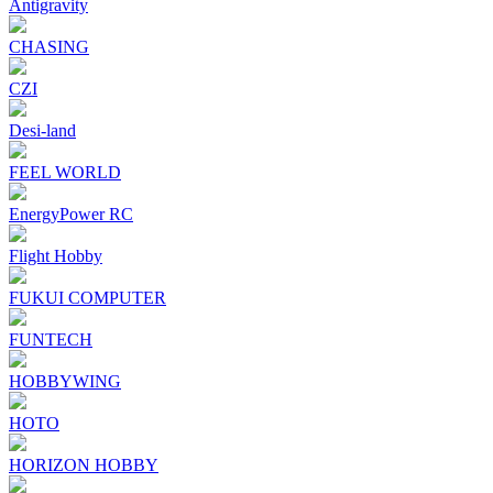
Antigravity
CHASING
CZI
Desi-land
FEEL WORLD
EnergyPower RC
Flight Hobby
FUKUI COMPUTER
FUNTECH
HOBBYWING
HOTO
HORIZON HOBBY