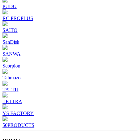
PUDU
RC PROPLUS
SAITO
SanDisk
SANWA
Scorpion
Tahmazo
TATTU
TETTRA
YS FACTORY
50PRODUCTS