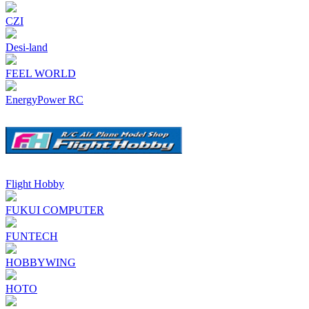
CZI
Desi-land
FEEL WORLD
EnergyPower RC
Flight Hobby
FUKUI COMPUTER
FUNTECH
HOBBYWING
HOTO