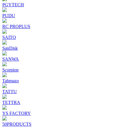
PGYTECH
PUDU
RC PROPLUS
SAITO
SanDisk
SANWA
Scorpion
Tahmazo
TATTU
TETTRA
YS FACTORY
50PRODUCTS