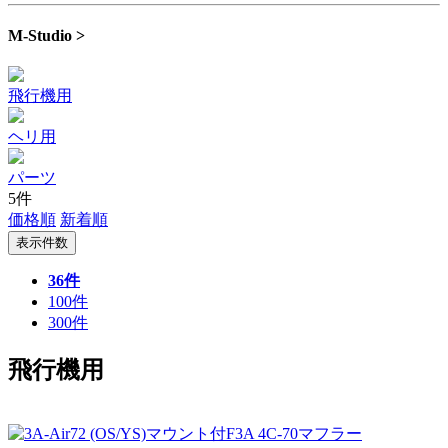
M-Studio >
飛行機用
ヘリ用
パーツ
5件
価格順
新着順
表示件数
36件
100件
300件
飛行機用