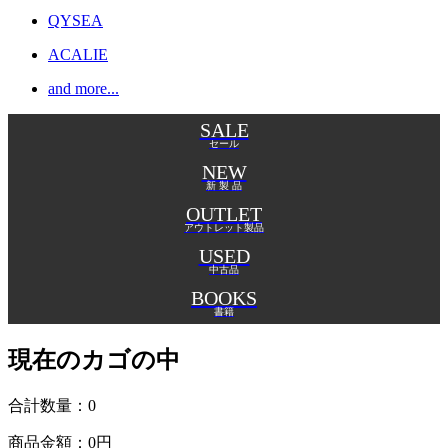
QYSEA
ACALIE
and more...
SALE
セール
NEW
新 製 品
OUTLET
アウトレット製品
USED
中古品
BOOKS
書籍
現在のカゴの中
合計数量：
0
商品金額：
0円