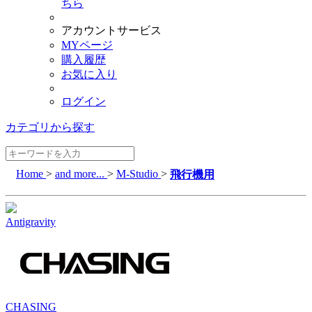
ちら
アカウントサービス
MYページ
購入履歴
お気に入り
ログイン
カテゴリから探す
Home
>
and more...
>
M-Studio
>
飛行機用
Antigravity
CHASING