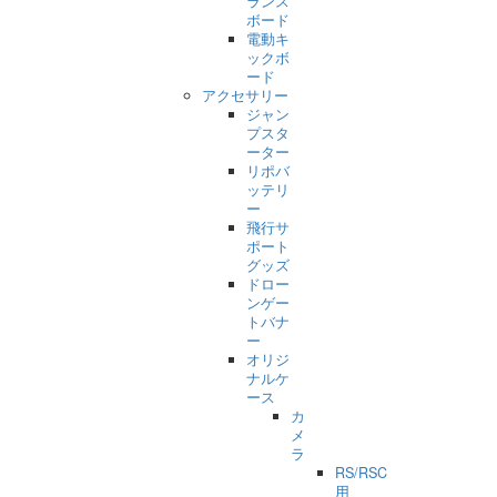
ランス
ボード
電動キ
ックボ
ード
アクセサリー
ジャン
プスタ
ーター
リポバ
ッテリ
ー
飛行サ
ポート
グッズ
ドロー
ンゲー
トバナ
ー
オリジ
ナルケ
ース
カ
メ
ラ
RS/RSC
用