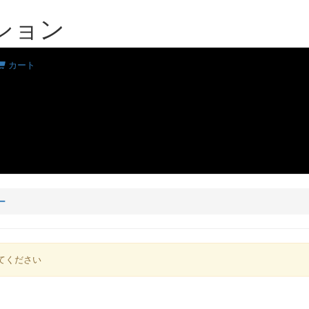
ション
カート
ー
てください