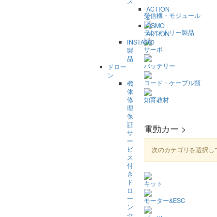
ズ
ACTION
受信機・モジュール
2
OSMO
テレメトリー製品
ACTION
INSTA360
サーボ
製
品
バッテリー
ドロー
ン
コード・ケーブル類
機
体
知育教材
修
理
保
証
電動カー >
サ
ー
ビ
次のカテゴリを選択し
ス
付
き
ド
キット
ロ
ー
モーター&ESC
ン
セ