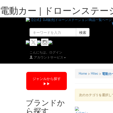
電動カー | ドローンステー
検索
こんにちは。ログイン
アカウントサービス
Home
>
Hitec
>
電動カ
ジャンルから探す
▶︎▶︎
次のカテゴリを選択し
ブランドか
ら探す
ドローン