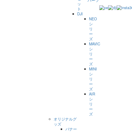
パーツ
ッ
ト
DJI
NEO
シ
リ
ー
ズ
MAVIC
シ
リ
ー
ズ
MINI
シ
リ
ー
ズ
AIR
シ
リ
ー
ズ
オリジナルグ
ッズ
バナー