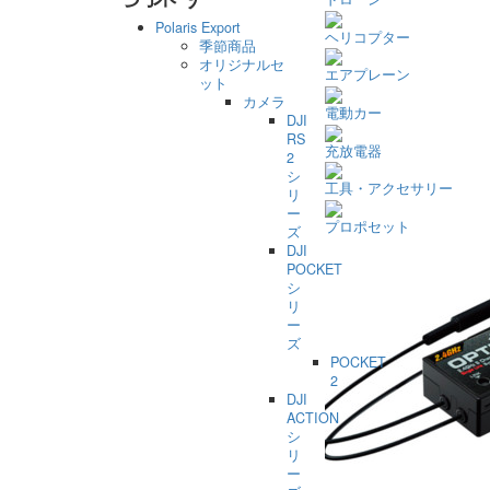
Polaris Export
ヘリコプター
季節商品
オリジナルセ
エアプレーン
ット
カメラ
電動カー
DJI
RS
充放電器
2
シ
工具・アクセサリー
リ
ー
プロポセット
ズ
DJI
POCKET
シ
リ
ー
ズ
POCKET
2
DJI
ACTION
シ
リ
ー