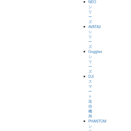
NEO
シ
リ
ー
ズ
AVATA2
シ
リ
ー
ズ
Goggles
シ
リ
ー
ズ
DJI
ス
マ
ー
ト
送
信
機
用
PHANTOM
シ