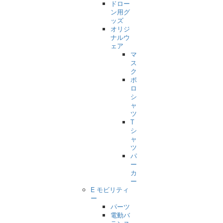
ドロー
ン用グ
ッズ
オリジ
ナルウ
ェア
マ
ス
ク
ポ
ロ
シ
ャ
ツ
T
シ
ャ
ツ
パ
ー
カ
ー
E モビリティ
ー
パーツ
電動バ