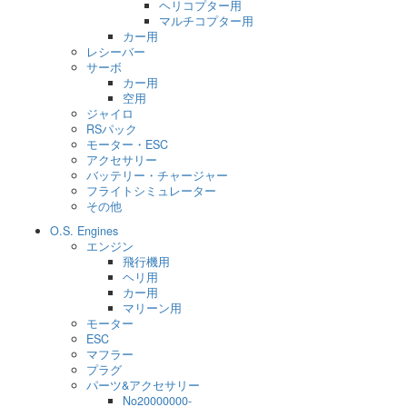
ヘリコプター用
マルチコプター用
カー用
レシーバー
サーボ
カー用
空用
ジャイロ
RSパック
モーター・ESC
アクセサリー
バッテリー・チャージャー
フライトシミュレーター
その他
O.S. Engines
エンジン
飛行機用
ヘリ用
カー用
マリーン用
モーター
ESC
マフラー
プラグ
パーツ&アクセサリー
No20000000-