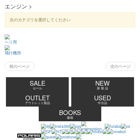
エンジン >
次のカテゴリを選択してください
ヘリ用
飛行機用
前のページ
次のページ
SALE
NEW
セール
新 製 品
OUTLET
USED
アウトレット製品
中古品
BOOKS
書籍