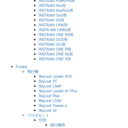
INSTA360 Flow2Pro用
INSTA360 Ace用
INSTA360 AcePro2用
INSTA360 Go3用
INSTA360 X3用
INSTA360 LINK用
INSTA 360 LINK2用
INSTA360 ONE RS用
INSTA360 GO2用
INSTA360 GO用
INSTA360 ONE R用
INSTA360 ONE X2用
INSTA360 ONE X用
Futaba
飛行機
SkyLeaf Leader ACE
SkyLeaf ST
SkyLeaf LS48"
SkyLeaf Leader A1 Plus
SkyLeaf Rise
SkyLeaf LS38"
SkyLeaf Classic jr.
SkyLeaf 40
プロポセット
空用
飛行機用