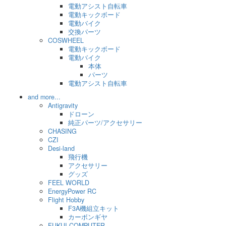
電動アシスト自転車
電動キックボード
電動バイク
交換パーツ
COSWHEEL
電動キックボード
電動バイク
本体
パーツ
電動アシスト自転車
and more...
Antigravity
ドローン
純正パーツ/アクセサリー
CHASING
CZI
Desi-land
飛行機
アクセサリー
グッズ
FEEL WORLD
EnergyPower RC
Flight Hobby
F3A機組立キット
カーボンギヤ
FUKUI COMPUTER