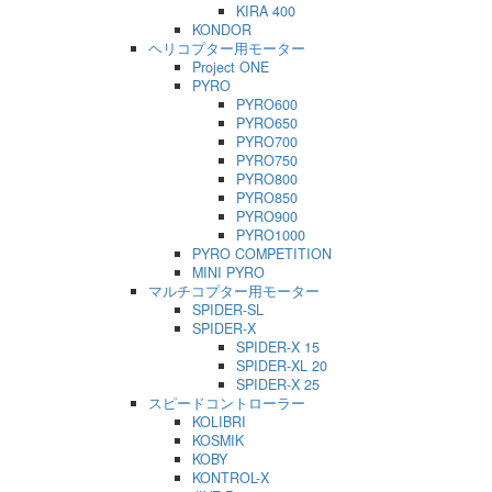
KIRA 400
KONDOR
ヘリコプター用モーター
Project ONE
PYRO
PYRO600
PYRO650
PYRO700
PYRO750
PYRO800
PYRO850
PYRO900
PYRO1000
PYRO COMPETITION
MINI PYRO
マルチコプター用モーター
SPIDER-SL
SPIDER-X
SPIDER-X 15
SPIDER-XL 20
SPIDER-X 25
スピードコントローラー
KOLIBRI
KOSMIK
KOBY
KONTROL-X