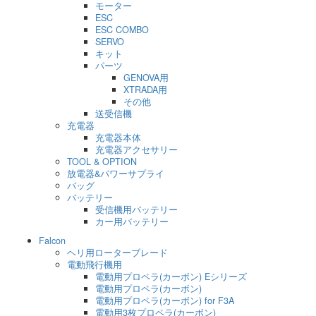
モーター
ESC
ESC COMBO
SERVO
キット
パーツ
GENOVA用
XTRADA用
その他
送受信機
充電器
充電器本体
充電器アクセサリー
TOOL & OPTION
放電器&パワーサプライ
バッグ
バッテリー
受信機用バッテリー
カー用バッテリー
Falcon
ヘリ用ローターブレード
電動飛行機用
電動用プロペラ(カーボン) Eシリーズ
電動用プロペラ(カーボン)
電動用プロペラ(カーボン) for F3A
電動用3枚プロペラ(カーボン)