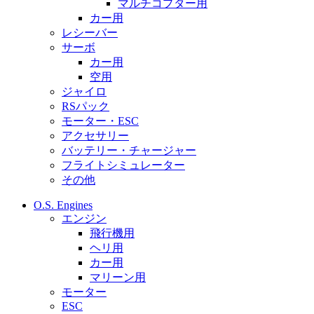
マルチコプター用
カー用
レシーバー
サーボ
カー用
空用
ジャイロ
RSパック
モーター・ESC
アクセサリー
バッテリー・チャージャー
フライトシミュレーター
その他
O.S. Engines
エンジン
飛行機用
ヘリ用
カー用
マリーン用
モーター
ESC