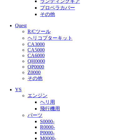
ランディングギア
プロペラカバー
その他
Quest
R/Cツール
ヘリコプターキット
CA3000
CA5000
CA6000
QH0000
QP0000
Z0000
その他
YS
エンジン
ヘリ用
飛行機用
パーツ
S0000-
R0000-
P0000-
M0000-