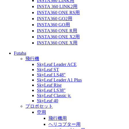
INSTA360 LINK用
INSTA 360 LINK2用
INSTA360 ONE RS用
INSTA360 GO2用
INSTA360 GO用
INSTA360 ONE R用
INSTA360 ONE X2用
INSTA360 ONE X用
Futaba
飛行機
SkyLeaf Leader ACE
SkyLeaf ST
SkyLeaf LS48"
SkyLeaf Leader A1 Plus
SkyLeaf Rise
SkyLeaf LS38"
SkyLeaf Classic jr.
SkyLeaf 40
プロポセット
空用
飛行機用
ヘリコプター用