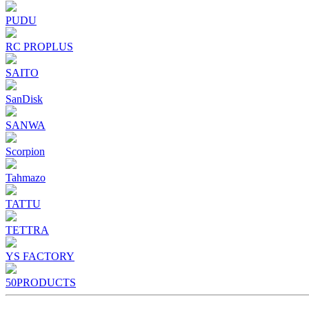
PUDU
RC PROPLUS
SAITO
SanDisk
SANWA
Scorpion
Tahmazo
TATTU
TETTRA
YS FACTORY
50PRODUCTS