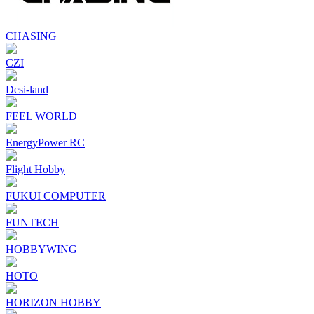
CHASING
CZI
Desi-land
FEEL WORLD
EnergyPower RC
Flight Hobby
FUKUI COMPUTER
FUNTECH
HOBBYWING
HOTO
HORIZON HOBBY