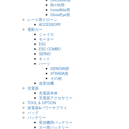
ORCA360用
Bo105用
Incredible用
GhostEye用
レース用ドローン
ACCESSORY
電動カー
ジャイロ
モーター
ESC
ESC COMBO
SERVO
キット
パーツ
GENOVA用
XTRADA用
その他
送受信機
充電器
充電器本体
充電器アクセサリー
TOOL & OPTION
放電器&パワーサプライ
バッグ
バッテリー
受信機用バッテリー
カー用バッテリー