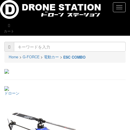
naviga
カート
Home
>
G-FORCE
>
電動カー
>
ESC COMBO
ドローン