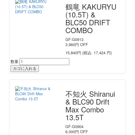
鶴竜 KAKURYU
(10.5T) &
BLC50 DRIFT
COMBO
GF-G0913
3,960
円
OFF
15,840円
(税込: 17,424 円)
数量:
不知火 Shiranui
& BLC90 Drift
Max Combo
13.5T
GF-G0904
6,000
円
OFF