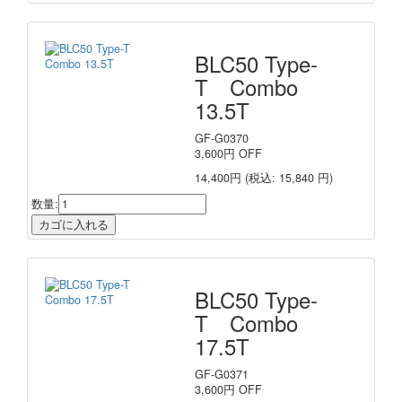
BLC50 Type-
T Combo
13.5T
GF-G0370
3,600
円
OFF
14,400円
(税込: 15,840 円)
数量:
BLC50 Type-
T Combo
17.5T
GF-G0371
3,600
円
OFF