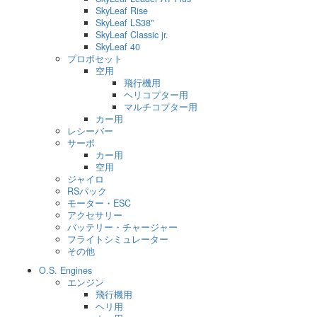
SkyLeaf Rise
SkyLeaf LS38"
SkyLeaf Classic jr.
SkyLeaf 40
プロポセット
空用
飛行機用
ヘリコプター用
マルチコプター用
カー用
レシーバー
サーボ
カー用
空用
ジャイロ
RSパック
モーター・ESC
アクセサリー
バッテリー・チャージャー
フライトシミュレーター
その他
O.S. Engines
エンジン
飛行機用
ヘリ用