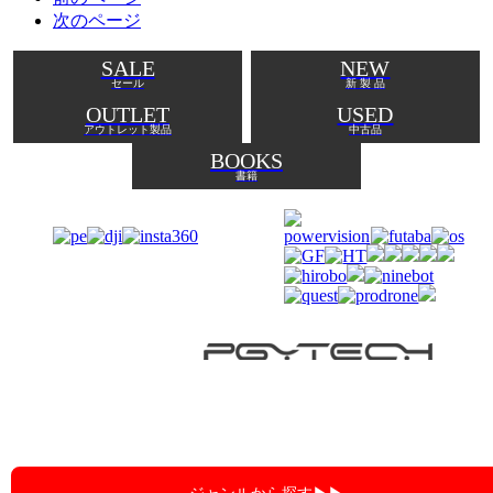
次のページ
SALE
NEW
セール
新 製 品
OUTLET
USED
アウトレット製品
中古品
BOOKS
書籍