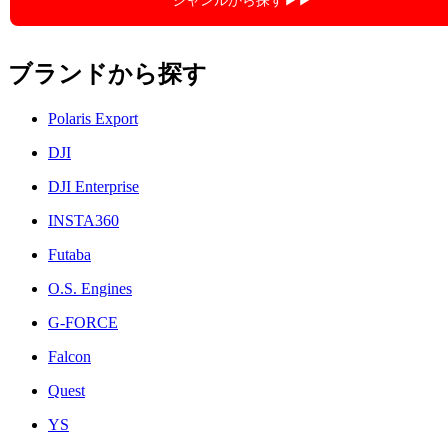
ジャンルから探す▶︎▶︎
ブランドから探す
Polaris Export
DJI
DJI Enterprise
INSTA360
Futaba
O.S. Engines
G-FORCE
Falcon
Quest
YS