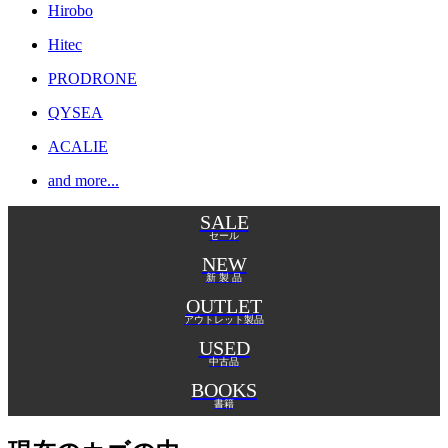
Hirobo
Hitec
PRODRONE
QYSEA
ACALIE
and more...
SALE
セール
NEW
新 製 品
OUTLET
アウトレット製品
USED
中古品
BOOKS
書籍