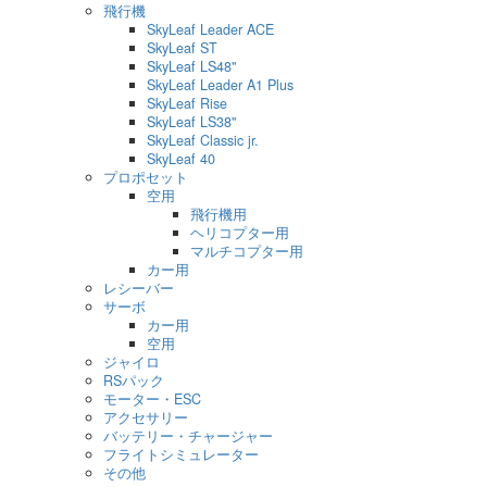
飛行機
SkyLeaf Leader ACE
SkyLeaf ST
SkyLeaf LS48"
SkyLeaf Leader A1 Plus
SkyLeaf Rise
SkyLeaf LS38"
SkyLeaf Classic jr.
SkyLeaf 40
プロポセット
空用
飛行機用
ヘリコプター用
マルチコプター用
カー用
レシーバー
サーボ
カー用
空用
ジャイロ
RSパック
モーター・ESC
アクセサリー
バッテリー・チャージャー
フライトシミュレーター
その他