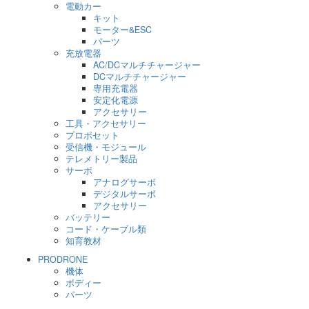
電動カー
キット
モーター&ESC
パーツ
充放電器
AC/DCマルチチャージャー
DCマルチチャージャー
専用充電器
安定化電源
アクセサリー
工具・アクセサリー
プロポセット
受信機・モジュール
テレメトリー製品
サーボ
アナログサーボ
デジタルサーボ
アクセサリー
バッテリー
コード・ケーブル類
知育教材
PRODRONE
機体
ボディー
パーツ