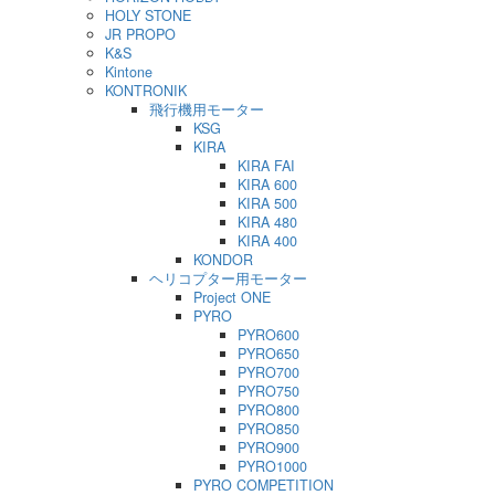
HOLY STONE
JR PROPO
K&S
Kintone
KONTRONIK
飛行機用モーター
KSG
KIRA
KIRA FAI
KIRA 600
KIRA 500
KIRA 480
KIRA 400
KONDOR
ヘリコプター用モーター
Project ONE
PYRO
PYRO600
PYRO650
PYRO700
PYRO750
PYRO800
PYRO850
PYRO900
PYRO1000
PYRO COMPETITION