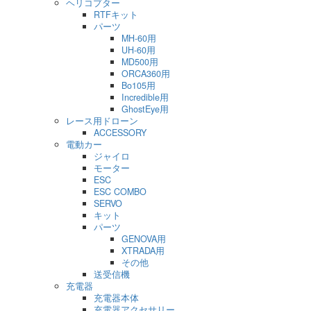
ヘリコプター
RTFキット
パーツ
MH-60用
UH-60用
MD500用
ORCA360用
Bo105用
Incredible用
GhostEye用
レース用ドローン
ACCESSORY
電動カー
ジャイロ
モーター
ESC
ESC COMBO
SERVO
キット
パーツ
GENOVA用
XTRADA用
その他
送受信機
充電器
充電器本体
充電器アクセサリー