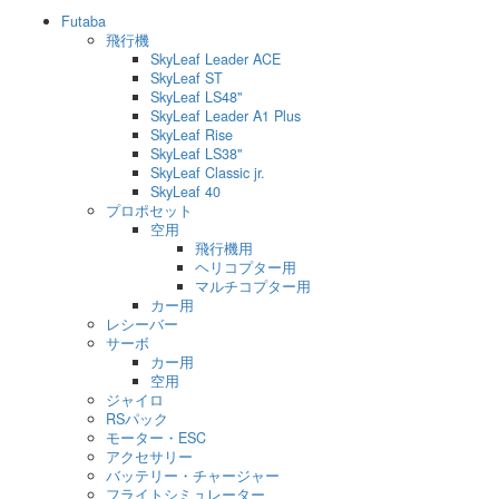
Futaba
飛行機
SkyLeaf Leader ACE
SkyLeaf ST
SkyLeaf LS48"
SkyLeaf Leader A1 Plus
SkyLeaf Rise
SkyLeaf LS38"
SkyLeaf Classic jr.
SkyLeaf 40
プロポセット
空用
飛行機用
ヘリコプター用
マルチコプター用
カー用
レシーバー
サーボ
カー用
空用
ジャイロ
RSパック
モーター・ESC
アクセサリー
バッテリー・チャージャー
フライトシミュレーター