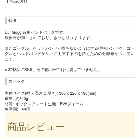
【商品説明】
.
特徴
DJI Goggles用ハンドバックです。
緩衝材が加工されており、きっちり収まります。
またゴーグル、ヘッドバンドが落ちないようにする弾性バンドや、ゴー
グルとヘッドバンドが互いに衝突するのを防ぐための分離布がついてい
ます。
※ 本製品に機体、その他パーツは付属していません。
スペック
本体サイズ(幅 x 高さ x 厚さ): 300 x 220 x 190(mm)
重量: 約840g
材質: オックスフォード生地、EVAフォーム
生産国: 中国
商品レビュー