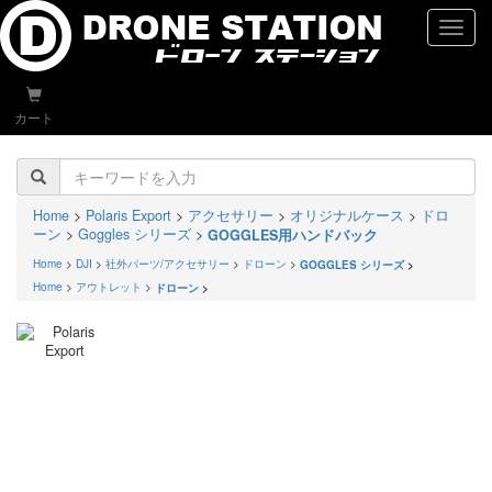
naviga
カート
Home
>
Polaris Export
>
アクセサリー
>
オリジナルケース
>
ドロ
ーン
>
Goggles シリーズ
>
GOGGLES用ハンドバック
Home
>
DJI
>
社外パーツ/アクセサリー
>
ドローン
>
GOGGLES シリーズ
>
Home
>
アウトレット
>
ドローン
>