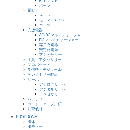
RTFキット
パーツ
電動カー
キット
モーター&ESC
パーツ
充放電器
AC/DCマルチチャージャー
DCマルチチャージャー
専用充電器
安定化電源
アクセサリー
工具・アクセサリー
プロポセット
受信機・モジュール
テレメトリー製品
サーボ
アナログサーボ
デジタルサーボ
アクセサリー
バッテリー
コード・ケーブル類
知育教材
PRODRONE
機体
ボディー