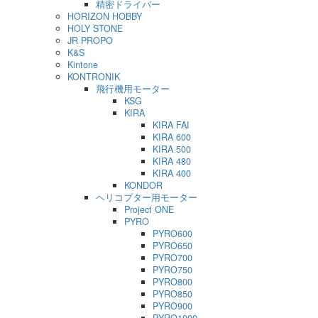
精密ドライバー
HORIZON HOBBY
HOLY STONE
JR PROPO
K&S
Kintone
KONTRONIK
飛行機用モーター
KSG
KIRA
KIRA FAI
KIRA 600
KIRA 500
KIRA 480
KIRA 400
KONDOR
ヘリコプター用モーター
Project ONE
PYRO
PYRO600
PYRO650
PYRO700
PYRO750
PYRO800
PYRO850
PYRO900