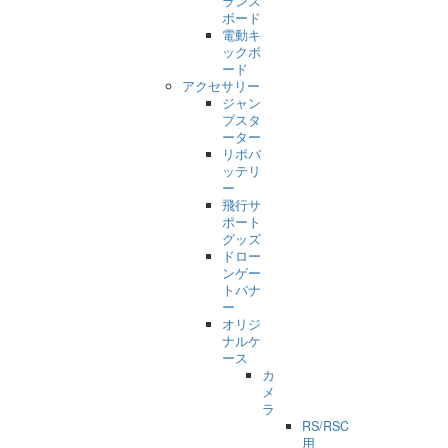
ランス
ボード
電動キ
ックボ
ード
アクセサリー
ジャン
プスタ
ーター
リポバ
ッテリ
ー
飛行サ
ポート
グッズ
ドロー
ンゲー
トバナ
ー
オリジ
ナルケ
ース
カ
メ
ラ
RS/RSC
用