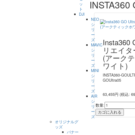
INSTA360 
ッ
ト
DJI
NEO
シ
リ
ー
Insta360 
ズ
MAVIC
リエイタ
シ
(アーク
リ
ー
ワイト)
ズ
MINI
INSTA360-GOULT
シ
GOUltra05
リ
ー
ズ
63,455円
(税込: 69
AIR
シ
数量:
リ
ー
ズ
オリジナルグ
ッズ
バナー