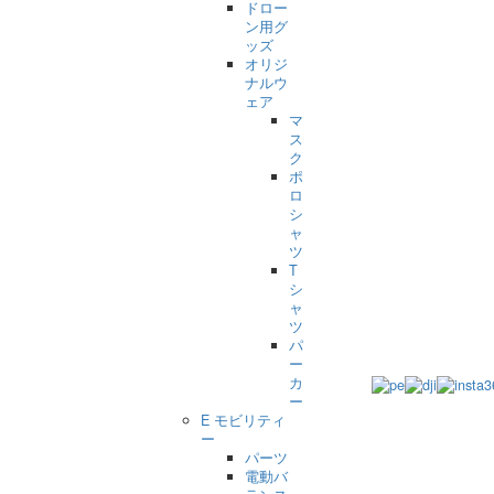
ドロー
ン用グ
ッズ
オリジ
ナルウ
ェア
マ
ス
ク
ポ
ロ
シ
ャ
ツ
T
シ
ャ
ツ
パ
ー
カ
ー
E モビリティ
ー
パーツ
電動バ