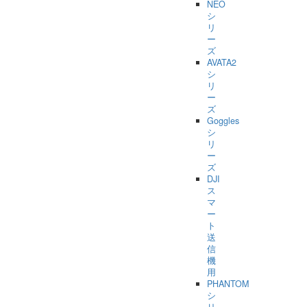
NEO
シ
リ
ー
ズ
AVATA2
シ
リ
ー
ズ
Goggles
シ
リ
ー
ズ
DJI
ス
マ
ー
ト
送
信
機
用
PHANTOM
シ