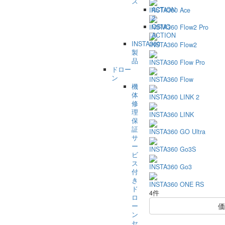
ズ
ACTION
INSTA360 Ace
2
OSMO
INSTA360 Flow2 Pro
ACTION
INSTA360
INSTA360 Flow2
製
品
INSTA360 Flow Pro
ドロー
ン
INSTA360 Flow
機
体
INSTA360 LINK 2
修
理
INSTA360 LINK
保
証
INSTA360 GO Ultra
サ
ー
INSTA360 Go3S
ビ
ス
INSTA360 Go3
付
き
INSTA360 ONE RS
ド
4件
ロ
価
ー
ン
セ