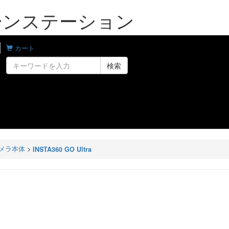
| ドローンステーション
カート
検索
メラ本体
>
INSTA360 GO Ultra