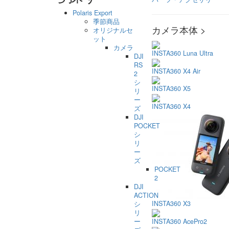
Polaris Export
季節商品
カメラ本体 >
オリジナルセ
ット
カメラ
INSTA360 Luna Ultra
DJI
RS
INSTA360 X4 Air
2
シ
INSTA360 X5
リ
ー
INSTA360 X4
ズ
DJI
POCKET
シ
リ
ー
ズ
POCKET
2
DJI
ACTION
INSTA360 X3
シ
リ
INSTA360 AcePro2
ー