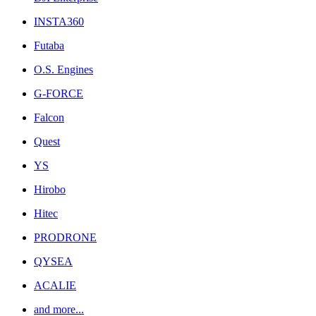
INSTA360
Futaba
O.S. Engines
G-FORCE
Falcon
Quest
YS
Hirobo
Hitec
PRODRONE
QYSEA
ACALIE
and more...