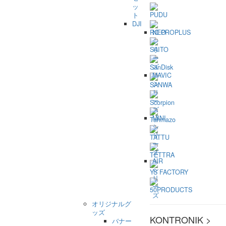
ッ
PUDU
ト
DJI
RC PROPLUS
NEO
シ
リ
SAITO
ー
ズ
SanDisk
MAVIC
シ
SANWA
リ
ー
Scorpion
ズ
MINI
Tahmazo
シ
リ
TATTU
ー
ズ
TETTRA
AIR
シ
YS FACTORY
リ
ー
50PRODUCTS
ズ
オリジナルグ
ッズ
KONTRONIK >
バナー