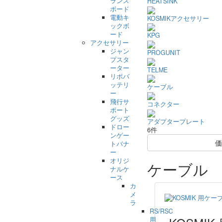
ランス
HEATSINK
ボード
電動キ
KOSMIKアクセサリー
ックボ
ード
KPG
アクセサリー
ジャン
PROGUNIT
プスタ
ーター
TELME
リポバ
ッテリ
ケーブル
ー
飛行サ
コネクター
ポート
グッズ
アダプタープレート
ドロー
6件
ンゲー
価
トバナ
ー
オリジ
ケーブル
ナルケ
ース
カ
メ
ラ
RS/RSC
用