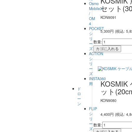
KOSMI
Osmo
セット(30
Mobile3
/
KON9091
OM
4
POCKET
5,300円
(税込: 5,8
シ
リ
数量:
ー
ズ
ACTION
シ
リ
ー
ズ
INSTA360
KOSMI
用
ド
ット(20c
ロ
ー
KON9080
ン
FLIP
シ
4,400円
(税込: 4,8
リ
ー
数量:
ズ