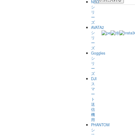
NEO
シ
リ
ー
ズ
AVATA2
シ
リ
ー
ズ
Goggles
シ
リ
ー
ズ
DJI
ス
マ
ー
ト
送
信
機
用
PHANTOM
シ