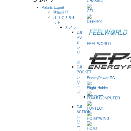
CHASING
Polaris Export
CZI
季節商品
オリジナルセ
Desi-land
ット
カメラ
DJI
RS
2
FEEL WORLD
シ
リ
ー
ズ
DJI
POCKET
シ
EnergyPower RC
リ
ー
Flight Hobby
ズ
POCKET
FUKUI COMPUTER
2
DJI
FUNTECH
ACTION
シ
HOBBYWING
リ
ー
HOTO