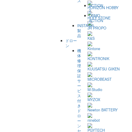
ズ
ACTION
HORIZON HOBBY
2
OSMO
HOLY STONE
ACTION
INSTA360
JR PROPO
製
品
K&S
ドロー
ン
Kintone
機
体
KONTRONIK
修
理
KUUSATSU GIKEN
保
証
MICROBEAST
サ
ー
M-Studio
ビ
ス
MYZOX
付
き
Newton BATTERY
ド
ロ
ninebot
ー
ン
PGYTECH
セ