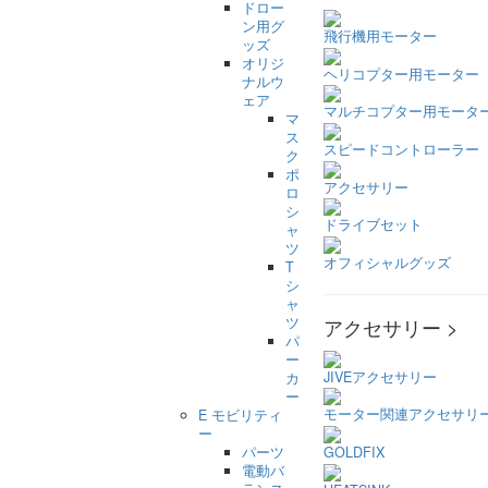
ドロー
ン用グ
飛行機用モーター
ッズ
オリジ
ヘリコプター用モーター
ナルウ
ェア
マルチコプター用モータ
マ
ス
スピードコントローラー
ク
ポ
アクセサリー
ロ
シ
ドライブセット
ャ
ツ
オフィシャルグッズ
T
シ
ャ
ツ
アクセサリー >
パ
ー
JIVEアクセサリー
カ
ー
モーター関連アクセサリ
E モビリティ
ー
パーツ
GOLDFIX
電動バ