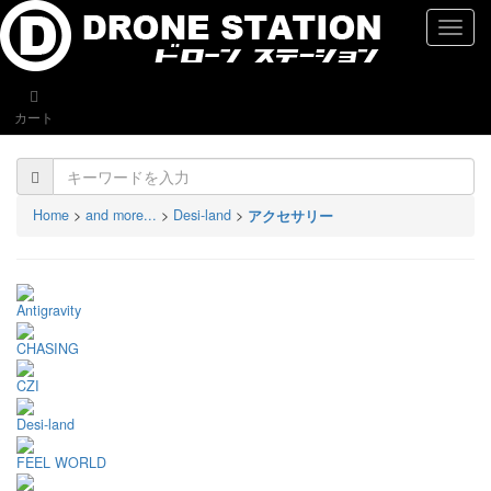
naviga
カート
Home
>
and more...
>
Desi-land
>
アクセサリー
Antigravity
CHASING
CZI
Desi-land
FEEL WORLD