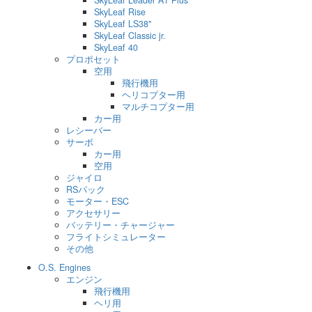
SkyLeaf Leader A1 Plus
SkyLeaf Rise
SkyLeaf LS38"
SkyLeaf Classic jr.
SkyLeaf 40
プロポセット
空用
飛行機用
ヘリコプター用
マルチコプター用
カー用
レシーバー
サーボ
カー用
空用
ジャイロ
RSパック
モーター・ESC
アクセサリー
バッテリー・チャージャー
フライトシミュレーター
その他
O.S. Engines
エンジン
飛行機用
ヘリ用