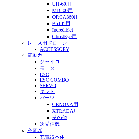
UH-60用
MD500用
ORCA360用
Bo105用
Incredible用
GhostEye用
レース用ドローン
ACCESSORY
電動カー
ジャイロ
モーター
ESC
ESC COMBO
SERVO
キット
パーツ
GENOVA用
XTRADA用
その他
送受信機
充電器
充電器本体