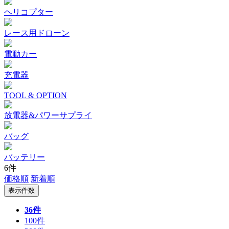
ヘリコプター
レース用ドローン
電動カー
充電器
TOOL & OPTION
放電器&パワーサプライ
バッグ
バッテリー
6件
価格順
新着順
表示件数
36件
100件