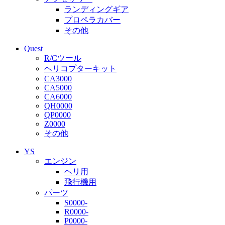
ランディングギア
プロペラカバー
その他
Quest
R/Cツール
ヘリコプターキット
CA3000
CA5000
CA6000
QH0000
QP0000
Z0000
その他
YS
エンジン
ヘリ用
飛行機用
パーツ
S0000-
R0000-
P0000-