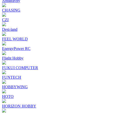
Antigravity
CHASING
CZI
Desi-land
FEEL WORLD
EnergyPower RC
Flight Hobby
FUKUI COMPUTER
FUNTECH
HOBBYWING
HOTO
HORIZON HOBBY