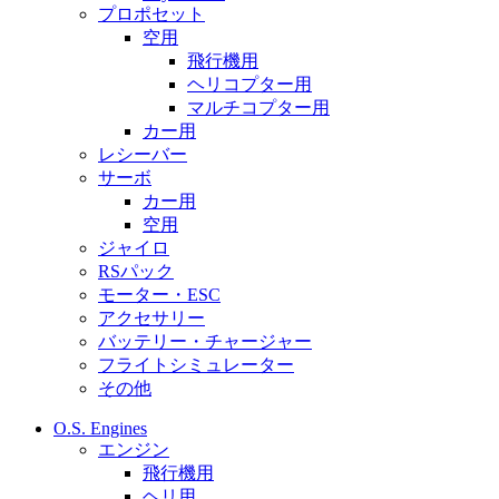
プロポセット
空用
飛行機用
ヘリコプター用
マルチコプター用
カー用
レシーバー
サーボ
カー用
空用
ジャイロ
RSパック
モーター・ESC
アクセサリー
バッテリー・チャージャー
フライトシミュレーター
その他
O.S. Engines
エンジン
飛行機用
ヘリ用