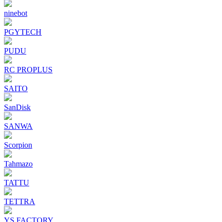
ninebot
PGYTECH
PUDU
RC PROPLUS
SAITO
SanDisk
SANWA
Scorpion
Tahmazo
TATTU
TETTRA
YS FACTORY