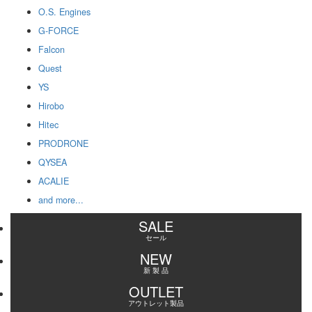
O.S. Engines
G-FORCE
Falcon
Quest
YS
Hirobo
Hitec
PRODRONE
QYSEA
ACALIE
and more...
SALE
セール
NEW
新 製 品
OUTLET
アウトレット製品