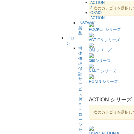
ACTION
2
次のカテゴリを選択し
OSMO
ACTION
INSTA360
製
POCKET シリーズ
品
ドロー
ACTION シリーズ
ン
機
OM シリーズ
体
修
360シリーズ
理
保
NANO シリーズ
証
サ
RONIN シリーズ
ー
ビ
ス
ACTION シリーズ 
付
き
ド
次のカテゴリを選択し
ロ
ー
ン
セ
OSMO ACTION 6