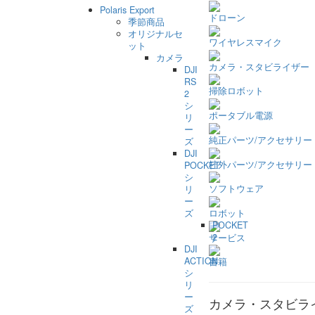
Polaris Export
ドローン
季節商品
オリジナルセ
ワイヤレスマイク
ット
カメラ
カメラ・スタビライザー
DJI
RS
掃除ロボット
2
シ
ポータブル電源
リ
ー
純正パーツ/アクセサリー
ズ
DJI
社外パーツ/アクセサリー
POCKET
シ
ソフトウェア
リ
ー
ズ
ロボット
POCKET
2
サービス
DJI
ACTION
書籍
シ
リ
ー
カメラ・スタビライ
ズ