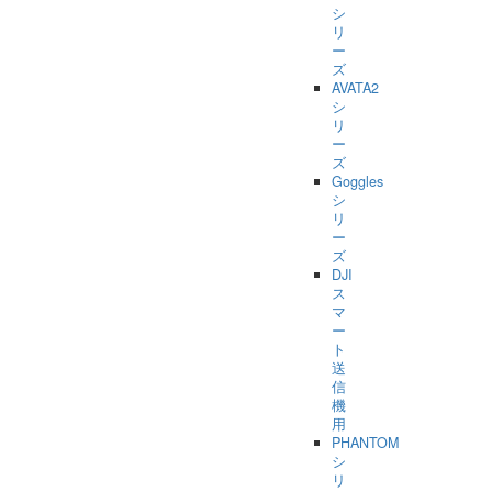
シ
リ
ー
ズ
AVATA2
シ
リ
ー
ズ
Goggles
シ
リ
ー
ズ
DJI
ス
マ
ー
ト
送
信
機
用
PHANTOM
シ
リ