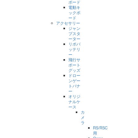
ボード
電動キ
ックボ
ード
アクセサリー
ジャン
プスタ
ーター
リポバ
ッテリ
ー
飛行サ
ポート
グッズ
ドロー
ンゲー
トバナ
ー
オリジ
ナルケ
ース
カ
メ
ラ
RS/RSC
用