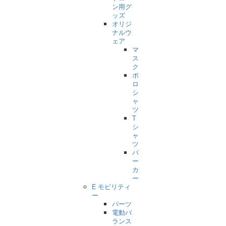
ン用グ
ッズ
オリジ
ナルウ
ェア
マ
ス
ク
ポ
ロ
シ
ャ
ツ
T
シ
ャ
ツ
パ
ー
カ
ー
E モビリティ
ー
パーツ
電動バ
ランス