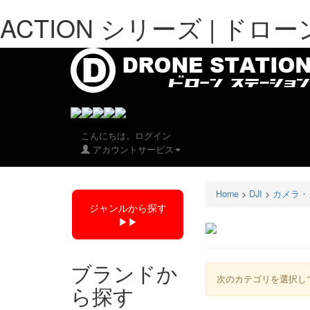
ACTION シリーズ | ド
こんにちは。ログイン
アカウントサービス
Home
>
DJI
>
カメラ・
ジャンルから探す
▶︎▶︎
ブランドか
次のカテゴリを選択し
ら探す