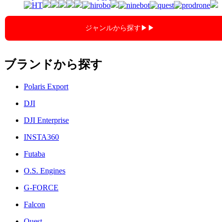
ジャンルから探す▶︎▶︎
ブランドから探す
Polaris Export
DJI
DJI Enterprise
INSTA360
Futaba
O.S. Engines
G-FORCE
Falcon
Quest