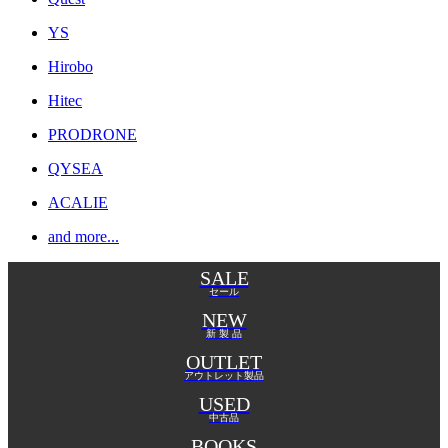
YS
Hirobo
Hitec
PRODRONE
QYSEA
ACALIE
and more...
SALE
セール
NEW
新 製 品
OUTLET
アウトレット製品
USED
中古品
BOOKS