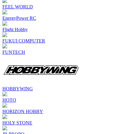
FEEL WORLD
EnergyPower RC
Flight Hobby
FUKUI COMPUTER
FUNTECH
HOBBYWING
HOTO
HORIZON HOBBY
HOLY STONE