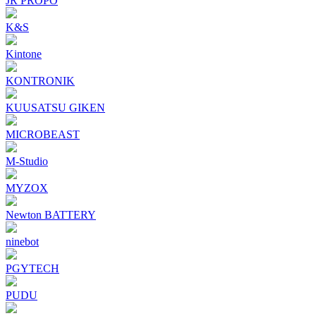
JR PROPO
K&S
Kintone
KONTRONIK
KUUSATSU GIKEN
MICROBEAST
M-Studio
MYZOX
Newton BATTERY
ninebot
PGYTECH
PUDU