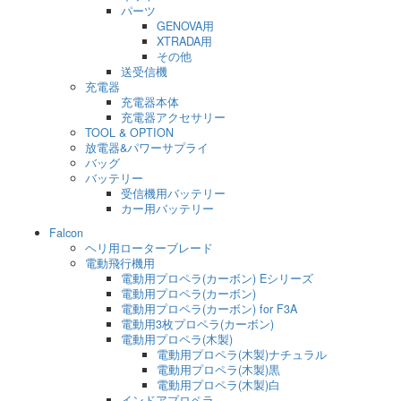
パーツ
GENOVA用
XTRADA用
その他
送受信機
充電器
充電器本体
充電器アクセサリー
TOOL & OPTION
放電器&パワーサプライ
バッグ
バッテリー
受信機用バッテリー
カー用バッテリー
Falcon
ヘリ用ローターブレード
電動飛行機用
電動用プロペラ(カーボン) Eシリーズ
電動用プロペラ(カーボン)
電動用プロペラ(カーボン) for F3A
電動用3枚プロペラ(カーボン)
電動用プロペラ(木製)
電動用プロペラ(木製)ナチュラル
電動用プロペラ(木製)黒
電動用プロペラ(木製)白
インドアプロペラ