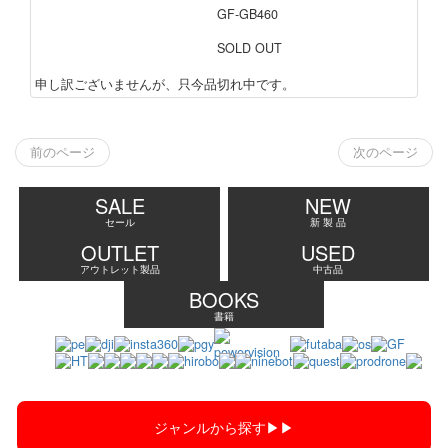
GF-GB460
SOLD OUT
申し訳ございませんが、只今品切れ中です。
前のページ
次のページ
SALE
NEW
セール
新 製 品
OUTLET
USED
アウトレット製品
中古品
BOOKS
書籍
ジャンルから探す▶︎▶︎