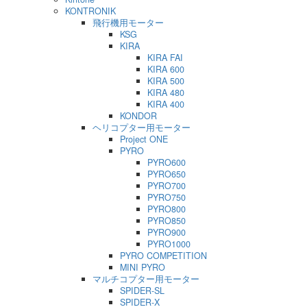
KONTRONIK
飛行機用モーター
KSG
KIRA
KIRA FAI
KIRA 600
KIRA 500
KIRA 480
KIRA 400
KONDOR
ヘリコプター用モーター
Project ONE
PYRO
PYRO600
PYRO650
PYRO700
PYRO750
PYRO800
PYRO850
PYRO900
PYRO1000
PYRO COMPETITION
MINI PYRO
マルチコプター用モーター
SPIDER-SL
SPIDER-X