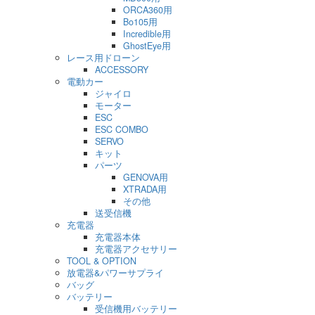
ORCA360用
Bo105用
Incredible用
GhostEye用
レース用ドローン
ACCESSORY
電動カー
ジャイロ
モーター
ESC
ESC COMBO
SERVO
キット
パーツ
GENOVA用
XTRADA用
その他
送受信機
充電器
充電器本体
充電器アクセサリー
TOOL & OPTION
放電器&パワーサプライ
バッグ
バッテリー
受信機用バッテリー