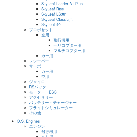
SkyLeaf Leader A1 Plus
SkyLeaf Rise
SkyLeaf LS38"
SkyLeaf Classic jr.
SkyLeaf 40
プロポセット
空用
飛行機用
ヘリコプター用
マルチコプター用
カー用
レシーバー
サーボ
カー用
空用
ジャイロ
RSパック
モーター・ESC
アクセサリー
バッテリー・チャージャー
フライトシミュレーター
その他
O.S. Engines
エンジン
飛行機用
ヘリ用