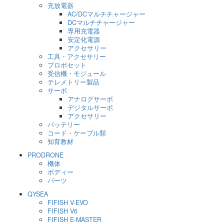
充放電器
AC/DCマルチチャージャー
DCマルチチャージャー
専用充電器
安定化電源
アクセサリー
工具・アクセサリー
プロポセット
受信機・モジュール
テレメトリー製品
サーボ
アナログサーボ
デジタルサーボ
アクセサリー
バッテリー
コード・ケーブル類
知育教材
PRODRONE
機体
ボディー
パーツ
QYSEA
FIFISH V-EVO
FIFISH V6
FIFISH E-MASTER