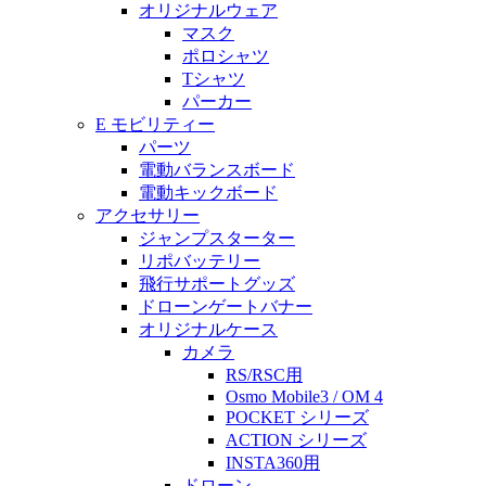
オリジナルウェア
マスク
ポロシャツ
Tシャツ
パーカー
E モビリティー
パーツ
電動バランスボード
電動キックボード
アクセサリー
ジャンプスターター
リポバッテリー
飛行サポートグッズ
ドローンゲートバナー
オリジナルケース
カメラ
RS/RSC用
Osmo Mobile3 / OM 4
POCKET シリーズ
ACTION シリーズ
INSTA360用
ドローン