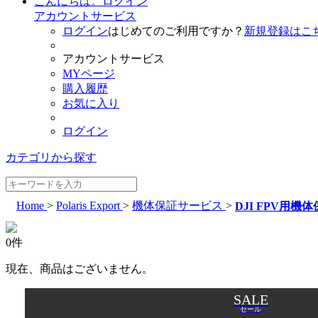
こんにちは。ログイン
アカウントサービス
ログイン
はじめてのご利用ですか？
新規登録はこ
アカウントサービス
MYページ
購入履歴
お気に入り
ログイン
カテゴリから探す
Home
>
Polaris Export
>
機体保証サービス
>
DJI FPV用機
0件
現在、商品はございません。
SALE
セール