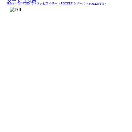
ダード コンボ
Home
>
DJI
>
カメラ・スタビライザー
>
POCKET シリーズ
>
POCKET 4
>