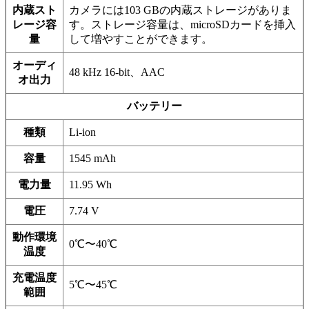
内蔵スト
カメラには103 GBの内蔵ストレージがありま
レージ容
す。ストレージ容量は、microSDカードを挿入
量
して増やすことができます。
オーディ
48 kHz 16-bit、AAC
オ出力
バッテリー
種類
Li-ion
容量
1545 mAh
電力量
11.95 Wh
電圧
7.74 V
動作環境
0℃〜40℃
温度
充電温度
5℃〜45℃
範囲