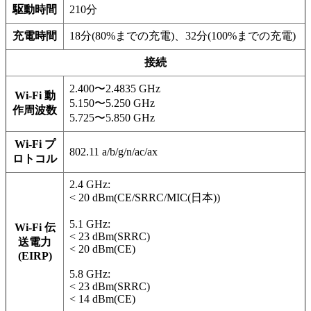
駆動時間
210分
充電時間
18分(80%までの充電)、32分(100%までの充電)
接続
2.400〜2.4835 GHz
Wi-Fi 動
5.150〜5.250 GHz
作周波数
5.725〜5.850 GHz
Wi-Fi プ
802.11 a/b/g/n/ac/ax
ロトコル
2.4 GHz:
< 20 dBm(CE/SRRC/MIC(日本))
5.1 GHz:
Wi-Fi 伝
< 23 dBm(SRRC)
送電力
< 20 dBm(CE)
(EIRP)
5.8 GHz:
< 23 dBm(SRRC)
< 14 dBm(CE)