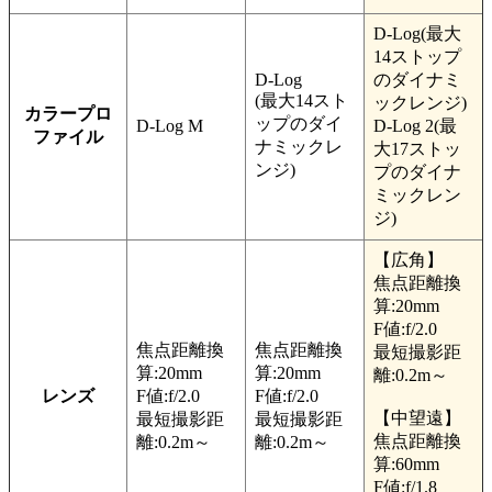
D-Log(最大
14ストップ
D-Log
のダイナミ
(最大14スト
ックレンジ)
カラープロ
ップのダイ
D-Log M
D-Log 2(最
ファイル
ナミックレ
大17ストッ
ンジ)
プのダイナ
ミックレン
ジ)
【広角】
焦点距離換
算:20mm
F値:f/2.0
焦点距離換
焦点距離換
最短撮影距
算:20mm
算:20mm
離:0.2m～
レンズ
F値:f/2.0
F値:f/2.0
【中望遠】
最短撮影距
最短撮影距
焦点距離換
離:0.2m～
離:0.2m～
算:60mm
F値:f/1.8