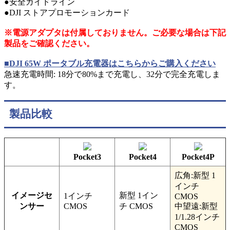
●安全ガイドライン
●DJI ストアプロモーションカード
※電源アダプタは付属しておりません。ご必要な場合は下記
製品をご確認ください。
■DJI 65W ポータブル充電器はこちらからご購入ください
急速充電時間: 18分で80%まで充電し、32分で完全充電しま
す。
製品比較
Pocket3
Pocket4
Pocket4P
広角:新型 1
インチ
イメージセ
新型 1イン
1インチ
CMOS
ンサー
CMOS
チ CMOS
中望遠:新型
1/1.28インチ
CMOS