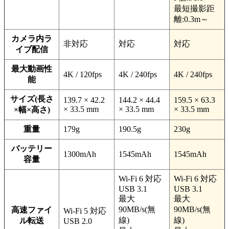
最短撮影距
離:0.3m～
カメラ内ラ
非対応
対応
対応
イブ配信
最大動画性
4K / 120fps
4K / 240fps
4K / 240fps
能
サイズ(長さ
139.7 × 42.2
144.2 × 44.4
159.5 × 63.3
× 33.5 mm
× 33.5 mm
× 33.5 mm
×幅×高さ)
重量
179g
190.5g
230g
バッテリー
1300mAh
1545mAh
1545mAh
容量
Wi-Fi 6 対応
Wi-Fi 6 対応
USB 3.1
USB 3.1
最大
最大
90MB/s(無
90MB/s(無
高速ファイ
Wi-Fi 5 対応
線)
線)
ル転送
USB 2.0