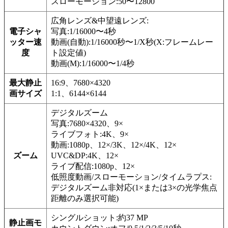
スローモーション:50〜12800
広角レンズ&中望遠レンズ:
電子シャ
写真:1/16000〜4秒
ッター速
動画(自動):1/16000秒〜1/X秒(X:フレームレー
度
ト設定値)
動画(M):1/16000〜1/4秒
最大静止
16:9、7680×4320
画サイズ
1:1、6144×6144
デジタルズーム
写真:7680×4320、9×
ライブフォト:4K、9×
動画:1080p、12×/3K、12×/4K、12×
ズーム
UVC&DP:4K、12×
ライブ配信:1080p、12×
低照度動画/スローモーション/タイムラプス:
デジタルズーム非対応(1×または3×の光学焦点
距離のみ選択可能)
シングルショット:約37 MP
静止画モ