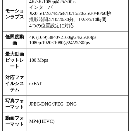
4K/3K/1080p@25/30fps
インターバ
モーショ
ル:0.5/1/2/3/4/5/6/8/10/15/20/25/30/40/60秒
ンラプス
撮影時間:5/10/20/30分、1/2/3/5/10時間
4つの位置設定に対応
低照度動
4K (16:9):3840×2160@24/25/30fps
1080p:1920×1080@24/25/30fps
画
最大動画
ビットレ
180 Mbps
ート
対応ファ
イルシス
exFAT
テム
写真フォ
JPEG/DNG/JPEG+DNG
ーマット
動画フォ
MP4(HEVC)
ーマット