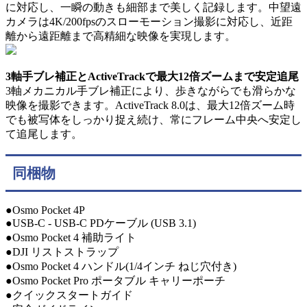
に対応し、一瞬の動きも細部まで美しく記録します。中望遠
カメラは4K/200fpsのスローモーション撮影に対応し、近距
離から遠距離まで高精細な映像を実現します。
3軸手ブレ補正とActiveTrackで最大12倍ズームまで安定追尾
3軸メカニカル手ブレ補正により、歩きながらでも滑らかな
映像を撮影できます。ActiveTrack 8.0は、最大12倍ズーム時
でも被写体をしっかり捉え続け、常にフレーム中央へ安定し
て追尾します。
同梱物
●Osmo Pocket 4P
●USB-C - USB-C PDケーブル (USB 3.1)
●Osmo Pocket 4 補助ライト
●DJI リストストラップ
●Osmo Pocket 4 ハンドル(1/4インチ ねじ穴付き)
●Osmo Pocket Pro ポータブル キャリーポーチ
●クイックスタートガイド