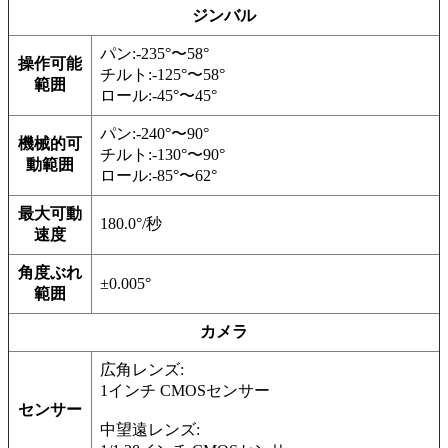
ジンバル
パン:-235°〜58°
操作可能
チルト:-125°〜58°
範囲
ロール:-45°〜45°
パン:-240°〜90°
機械的可
チルト:-130°〜90°
動範囲
ロール:-85°〜62°
最大可動
180.0°/秒
速度
角度ぶれ
±0.005°
範囲
カメラ
広角レンズ:
1インチ CMOSセンサー
センサー
中望遠レンズ: