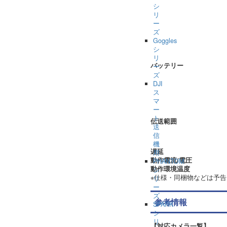
シ
リ
ー
ズ
Goggles
シ
リ
バッテリー
ー
ズ
DJI
ス
マ
ー
ト
伝送範囲
送
信
機
遅延
用
動作電流/電圧
PHANTOM
動作環境温度
シ
※仕様・同梱物などは予
リ
ー
ズ
参考情報
SPARK
シ
リ
【対応カメラ一覧】