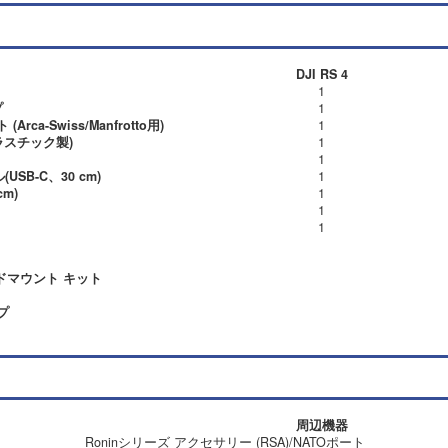
DJI RS 4
1
プ
1
ca-Swiss/Manfrotto用)
1
ラスチック製)
1
1
SB-C、30 cm)
1
cm)
1
1
1
ロッドマウント キット
プ
周辺機器
Roninシリーズ アクセサリー (RSA)/NATOポート