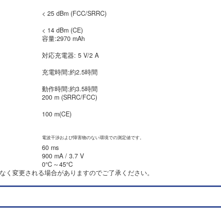
< 25 dBm (FCC/SRRC)
< 14 dBm (CE)
容量:2970 mAh
対応充電器: 5 V/2 A
充電時間:約2.5時間
動作時間:約3.5時間
200 m (SRRC/FCC)
100 m(CE)
‌電波干渉および障害物のない環境での測定値です。
60 ms
900 mA / 3.7 V
0℃～45℃
告なく変更される場合がありますのでご了承ください。