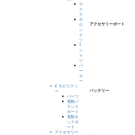
マ
ス
ク
ポ
アクセサリーポート
ロ
シ
ャ
ツ
T
シ
ャ
ツ
パ
ー
カ
ー
E モビリティ
バッテリー
ー
パーツ
電動バ
ランス
ボード
電動キ
ックボ
ード
アクセサリー