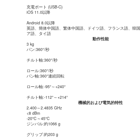
充電ポート (USB-C)
iOS 11.0以降
Android 8.0以降
英語、簡体中国語、繁体中国語、ドイツ語、フランス語、韓国
ア語、タイ語
動作性能
3 kg
パン:360°/秒
チルト軸:360°/秒
ロール:360°/秒
パン軸:360°連続回転
ロール軸:-95°～+240°
チルト軸:-112°～+214°
機械的および電気的特性
2.400～2.4835 GHz
<8 dBm
-20℃～45℃
‌ジンバル:約1066 g
グリップ:約203 g