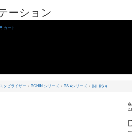
ーンステーション
カート
スタビライザー
>
RONIN シリーズ
>
RS 4シリーズ
>
DJI RS 4
商
DJ
D