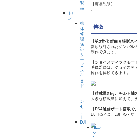
製
【商品説明】
品
.
ドロー
ン
機
特徴
体
修
理
【第2世代 縦向き撮影ネ
保
新規設計されたジンバル
証
制作できます。
サ
ー
【ジョイスティックモー
ビ
映像監督は、ジョイステ
ス
操作を体験できます。
付
き
ド
ロ
【積載量3 kg、チルト
ー
大きな積載量に加えて、チ
ン
セ
【RSA通信ポート搭載で
ッ
DJI RS 4は、DJI
ト
DJI
NEO
シ