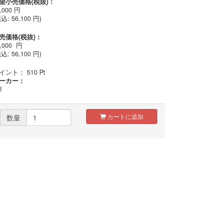
望小売価格(税抜)：
,000
円
税込:
56,100
円)
売価格(税抜)：
,000
円
込: 56,100 円)
イント：
510
Pt
ーカー：
I
カートに追加
数量