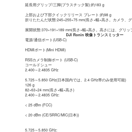
‌延長用グリップ/三脚(プラスチック製):約183 g
上部および下部クイックリリース プレート:約98 g
‌折りたたんだ状態:245×255×75 mm(長さ×幅×高さ。カメ
展開状態:370×191×189 mm(長さ×幅×高さ。高さには、グ
DJI Ronin 映像トランスミッター
電源/通信ポート(USB-C)
HDMIポート(Mini HDMI)
RSSカメラ制御ポート (USB-C)
コールドシュー
2.400～2.4835 GHz
5.725～5.850 GHz(日本国内では、2.4 GHz帯のみ使用可能)
126 g
82×63×24 mm(長さ×幅×高さ)
‌2.400～2.4835 GHz:
< 25 dBm (FCC)
< 20 dBm (CE/SRRC/MIC(日本))
5.725～5.850 GHz: