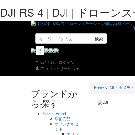
DJI RS 4 | DJI | ドロ
検索
こんにちは。ログイン
アカウントサービス
Home
>
DJI
>
カメラ・
ブランドか
ら探す
Polaris Export
季節商品
オリジナルセ
ット
カメラ