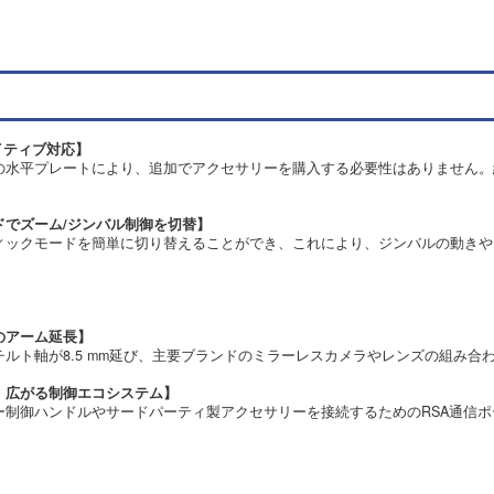
イティブ対応】
の水平プレートにより、追加でアクセサリーを購入する必要性はありません。
ドでズーム/ジンバル制御を切替】
ィックモードを簡単に切り替えることができ、これにより、ジンバルの動きや
軸のアーム延長】
ルト軸が8.5 mm延び、主要ブランドのミラーレスカメラやレンズの組み
、広がる制御エコシステム】
 RSテザー制御ハンドルやサードパーティ製アクセサリーを接続するためのRSA通