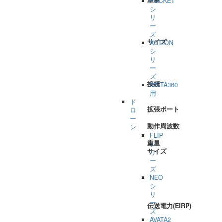
POCKET
シ
リ
ー
ズ
サイズ
ACTION
シ
リ
ー
ズ
接続
INSTA360
用
ド
拡張ポート
ロ
ー
動作周波数
ン
FLIP
重量
シ
サイズ
リ
ー
ズ
NEO
シ
リ
ー
伝送電力(EIRP)
ズ
AVATA2