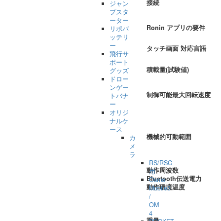
接続
ジャン
プスタ
ーター
Ronin アプリの要件
リポバ
ッテリ
ー
タッチ画面 対応言語
飛行サ
ポート
積載量(試験値)
グッズ
ドロー
ンゲー
制御可能最大回転速度
トバナ
ー
オリジ
ナルケ
ース
機械的可動範囲
カ
メ
ラ
RS/RSC
動作周波数
用
Bluetooth伝送電力
Osmo
動作環境温度
Mobile3
/
OM
4
重量