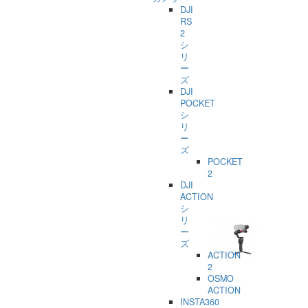
DJI
RS
2
シ
リ
ー
ズ
DJI
POCKET
シ
リ
ー
ズ
POCKET
2
DJI
ACTION
シ
リ
ー
ズ
ACTION
2
OSMO
ACTION
INSTA360