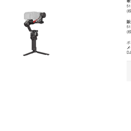
希
51
(
販
51
(税
ポ
メ
DJ