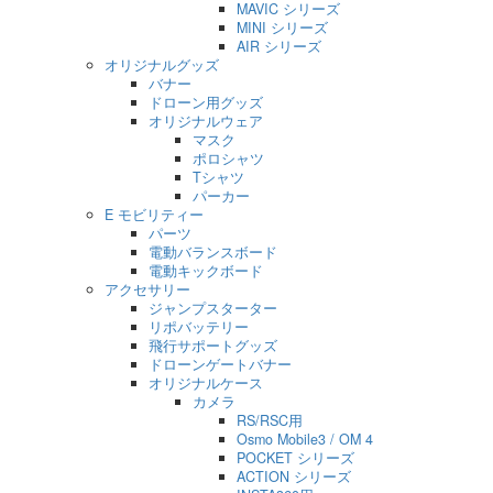
MAVIC シリーズ
MINI シリーズ
AIR シリーズ
オリジナルグッズ
バナー
ドローン用グッズ
オリジナルウェア
マスク
ポロシャツ
Tシャツ
パーカー
E モビリティー
パーツ
電動バランスボード
電動キックボード
アクセサリー
ジャンプスターター
リポバッテリー
飛行サポートグッズ
ドローンゲートバナー
オリジナルケース
カメラ
RS/RSC用
Osmo Mobile3 / OM 4
POCKET シリーズ
ACTION シリーズ