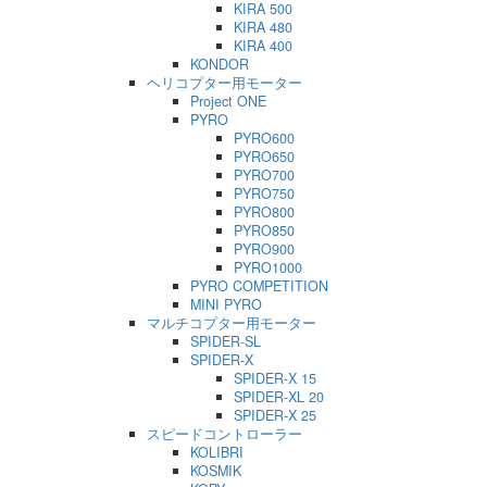
KIRA 500
KIRA 480
KIRA 400
KONDOR
ヘリコプター用モーター
Project ONE
PYRO
PYRO600
PYRO650
PYRO700
PYRO750
PYRO800
PYRO850
PYRO900
PYRO1000
PYRO COMPETITION
MINI PYRO
マルチコプター用モーター
SPIDER-SL
SPIDER-X
SPIDER-X 15
SPIDER-XL 20
SPIDER-X 25
スピードコントローラー
KOLIBRI
KOSMIK