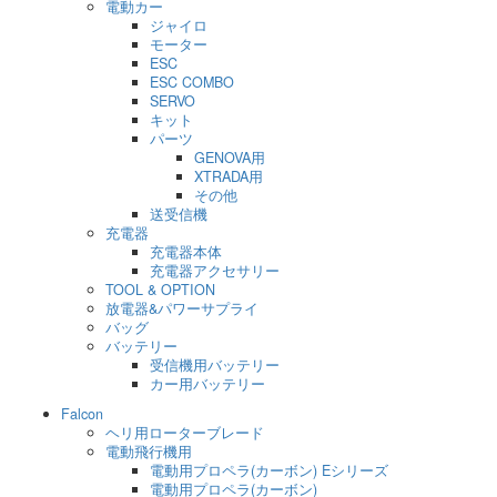
電動カー
ジャイロ
モーター
ESC
ESC COMBO
SERVO
キット
パーツ
GENOVA用
XTRADA用
その他
送受信機
充電器
充電器本体
充電器アクセサリー
TOOL & OPTION
放電器&パワーサプライ
バッグ
バッテリー
受信機用バッテリー
カー用バッテリー
Falcon
ヘリ用ローターブレード
電動飛行機用
電動用プロペラ(カーボン) Eシリーズ
電動用プロペラ(カーボン)