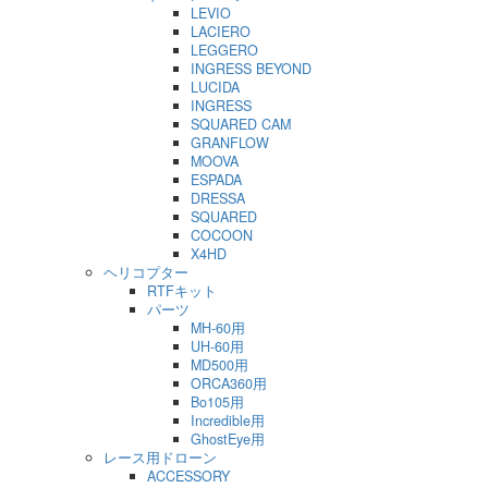
LEVIO
LACIERO
LEGGERO
INGRESS BEYOND
LUCIDA
INGRESS
SQUARED CAM
GRANFLOW
MOOVA
ESPADA
DRESSA
SQUARED
COCOON
X4HD
ヘリコプター
RTFキット
パーツ
MH-60用
UH-60用
MD500用
ORCA360用
Bo105用
Incredible用
GhostEye用
レース用ドローン
ACCESSORY