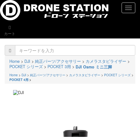
naviga
カート
Home
>
DJI
>
純正パーツ/アクセサリー
>
カメラスタビライザー
>
POCKET シリーズ
>
POCKET 3用
>
DJI Osmo ミニ三脚
Home
>
DJI
>
純正パーツ/アクセサリー
>
カメラスタビライザー
>
POCKET シリーズ
>
POCKET 4用
>