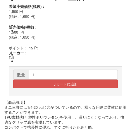
希望小売価格(税抜)：
1,500
円
(税込:
1,650
円)
販売価格(税抜)：
1,500
円
(税込: 1,650 円)
ポイント：
15
Pt
メーカー：
DJI
数量
カートに追加
【商品説明】
ミニ三脚には1/4-20 ねじ穴がついているので、様々な用途に柔軟に使用
することができます。
TPU素材(熱可塑性ポリウレタン)を使用し、滑りにくくなっており、快
適なグリップ感を実現しています。
コンパクトで携帯性に優れ、すぐに折りたたみ可能。