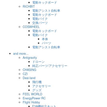
電動キックボード
RICHBIT
電動アシスト自転車
電動キックボード
電動バイク
交換パーツ
COSWHEEL
電動キックボード
電動バイク
本体
パーツ
電動アシスト自転車
and more...
Antigravity
ドローン
純正パーツ/アクセサリー
CHASING
CZI
Desi-land
飛行機
アクセサリー
グッズ
FEEL WORLD
EnergyPower RC
Flight Hobby
F3A機組立キット