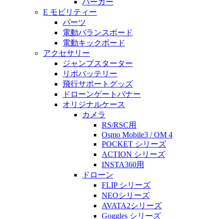
パーカー
E モビリティー
パーツ
電動バランスボード
電動キックボード
アクセサリー
ジャンプスターター
リポバッテリー
飛行サポートグッズ
ドローンゲートバナー
オリジナルケース
カメラ
RS/RSC用
Osmo Mobile3 / OM 4
POCKET シリーズ
ACTION シリーズ
INSTA360用
ドローン
FLIP シリーズ
NEOシリーズ
AVATA2シリーズ
Goggles シリーズ