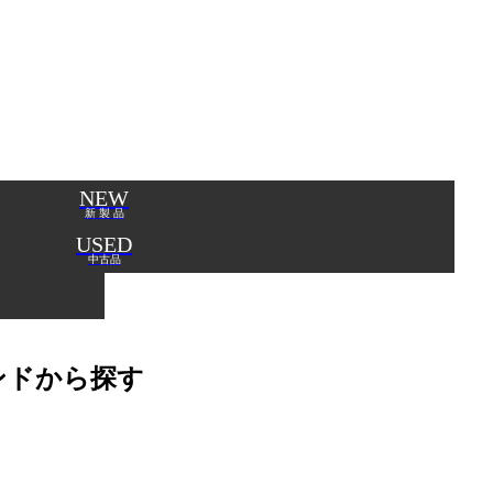
NEW
新 製 品
USED
中古品
ンドから探す