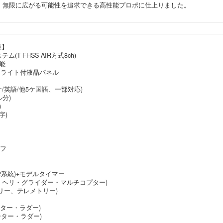
、無限に広がる可能性を追求できる高性能プロポに仕上りました。
様】
ム(T-FHSS AIR方式8ch)
機能
ックライト付液晶パネル
/英語/他5ケ国語、一部対応)
ル分)
)
字)
ーフ
り2系統)+モデルタイマー
・ヘリ・グライダー・マルチコプター)
リー、テレメトリー)
ーター・ラダー)
ーター・ラダー)