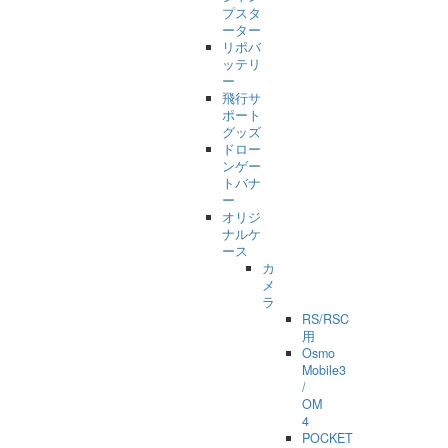
プスタ
ーター
リポバ
ッテリ
ー
飛行サ
ポート
グッズ
ドロー
ンゲー
トバナ
ー
オリジ
ナルケ
ース
カ
メ
ラ
RS/RSC
用
Osmo
Mobile3
/
OM
4
POCKET