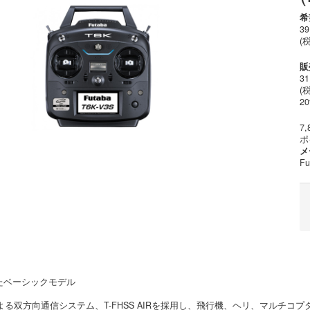
希
39
(
販
31
(税
2
7,
ポ
メ
Fu
たベーシックモデル
GHzによる双方向通信システム、T-FHSS AIRを採用し、飛行機、ヘリ、マ