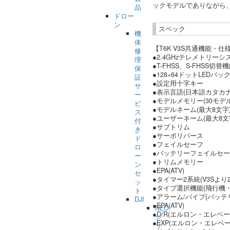
ックモデルでありながら
品
ドロー
ン
スペック
機
体
【T6K V3S共通機能・仕
修
●2.4GHzテレメトリーシステ
理
●T-FHSS、S-FHSS切替
保
●128×64ドットLEDバ
証
●設定用十字キー
サ
●表示言語(日本語カタカナ
ー
●モデルメモリー(30モデ
ビ
●モデルネーム(最大8文字
ス
●ユーザーネーム(最大8文
付
●サブトリム
き
●サーボリバース
ド
●フェイルセーフ
ロ
●バッテリーフェイルセ
ー
●トリムメモリー
ン
●EPA(ATV)
セ
●タイマー2系統(V3Sよ
ッ
●タイプ選択機能(飛行機
ト
●アラーム/バイプ(バッテ
DJI
●EPA(ATV)
NEO
●D/R(エルロン・エレベ
シ
●EXP(エルロン・エレベ
リ