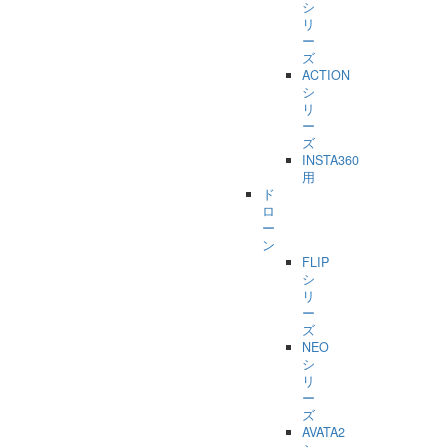
シ
リ
ー
ズ
ACTION
シ
リ
ー
ズ
INSTA360
用
ド
ロ
ー
ン
FLIP
シ
リ
ー
ズ
NEO
シ
リ
ー
ズ
AVATA2