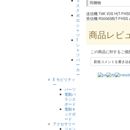
マ
同梱物
ス
ク
送信機:T6K V3S H(T-FHSS
ポ
受信機:R3006SB(T-FHSS A
ロ
シ
ャ
商品レビ
ツ
T
シ
ャ
この商品に対するご感
ツ
パ
新規コメントを書き込
ー
カ
ー
E モビリティ
ー
パーツ
電動バ
ランス
ボード
電動キ
ックボ
ード
アクセサリー
ジャン