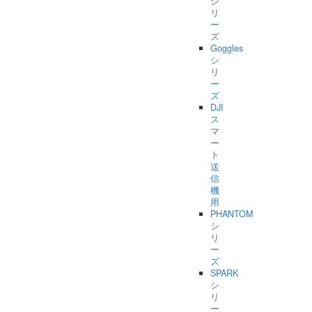
シ
リ
ー
ズ
Goggles
シ
リ
ー
ズ
DJI
ス
マ
ー
ト
送
信
機
用
PHANTOM
シ
リ
ー
ズ
SPARK
シ
リ
ー