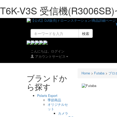
T6K-V3S 受信機(R3006S
検索
こんにちは。ログイン
アカウントサービス
Home
>
Futaba
>
プロ
ブランドか
ら探す
Polaris Export
季節商品
オリジナルセ
ット
カメラ