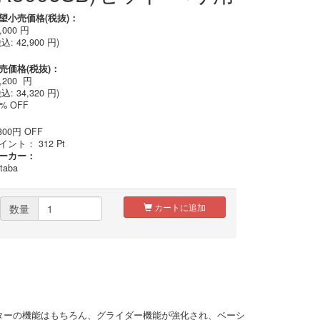
望小売価格(税抜)：
,000
円
税込:
42,900
円)
売価格(税抜)：
,200
円
込: 34,320 円)
0% OFF
800
円
OFF
イント：
312
Pt
ーカー：
taba
カートに追加
数量
ルチコプターの機能はもちろん、グライダー機能が強化され、ベーシ