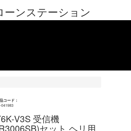
 | ドローンステーション
品コード：
-041983
T6K-V3S 受信機
(R3006SB)セット ヘリ用