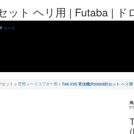
B)セット ヘリ用 | Futaba
カート
ポセット
>
空用
>
ヘリコプター用
>
T6K-V3S 受信機(R3006SB)セット ヘリ用
商
FT