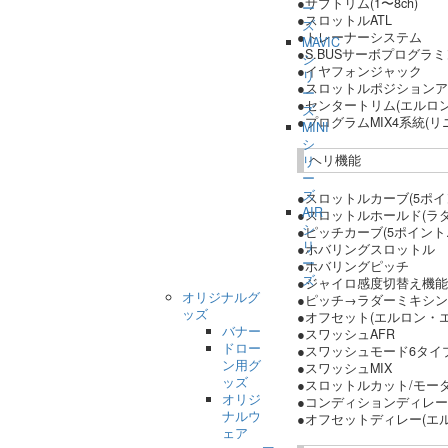
●サブトリム(1〜8ch)
ー
●スロットルATL
ズ
●トレーナーシステム
MAVIC
●S.BUSサーボプログラ
シ
●イヤフォンジャック
リ
●スロットルポジション
ー
●センタートリム(エルロ
ズ
●プログラムMIX4系統(リ
MINI
シ
ヘリ機能
リ
ー
ズ
●スロットルカーブ(5ポイ
AIR
●スロットルホールド(ラ
シ
●ピッチカーブ(5ポイント.
リ
●ホバリングスロットル
ー
●ホバリングピッチ
ズ
●ジャイロ感度切替え機能
オリジナルグ
●ピッチ→ラダーミキシ
ッズ
●オフセット(エルロン・
バナー
●スワッシュAFR
ドロー
●スワッシュモード6タイプ(H-1/
ン用グ
●スワッシュMIX
ッズ
●スロットルカット/モー
オリジ
●コンディションディレー
ナルウ
●オフセットディレー(エ
ェア