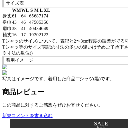
サイズ表
WM
WL
S
M
L
XL
身丈
61
64
65
68
71
74
身巾
43
46
47
50
53
56
肩巾
38
41
40
43
46
49
袖丈
16
17
19
20
21
22
Tシャツのサイズについて、表記と2〜3cm程度の誤差がでる
Tシャツ等のサイズ表記の寸法の多少の違いは予めご了承下
※寸法の単位()
着用イメージ
写真はイメージです。着用した商品 Tシャツ(黒)です。
商品レビュー
この商品に対するご感想をぜひお寄せください。
新規コメントを書き込む
SALE
セール