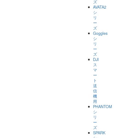
ズ
AVATA2
シ
リ
ー
ズ
Goggles
シ
リ
ー
ズ
DJI
ス
マ
ー
ト
送
信
機
用
PHANTOM
シ
リ
ー
ズ
SPARK
シ