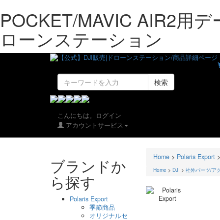
POCKET/MAVIC AIR2用データ
ローンステーション
検索
こんにちは。ログイン
アカウントサービス
Home
>
Polaris Export
ブランドか
Home
>
DJI
>
社外パーツ/ア
ら探す
Polaris Export
季節商品
オリジナルセ