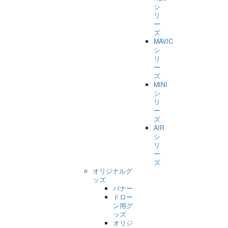
シ
リ
ー
ズ
MAVIC
シ
リ
ー
ズ
MINI
シ
リ
ー
ズ
AIR
シ
リ
ー
ズ
オリジナルグ
ッズ
バナー
ドロー
ン用グ
ッズ
オリジ