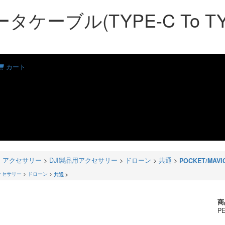
ケーブル(TYPE-C To TYPE-C)
カート
>
アクセサリー
>
DJI製品用アクセサリー
>
ドローン
>
共通
>
POCKET/MA
クセサリー
>
ドローン
>
共通
>
商
PE