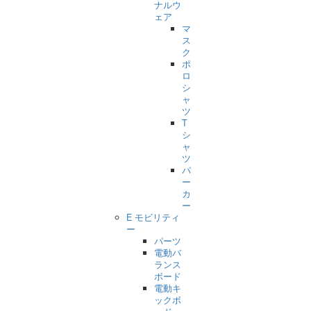
ナルウ
ェア
マ
ス
ク
ポ
ロ
シ
ャ
ツ
T
シ
ャ
ツ
パ
ー
カ
ー
E モビリティ
ー
パーツ
電動バ
ランス
ボード
電動キ
ックボ