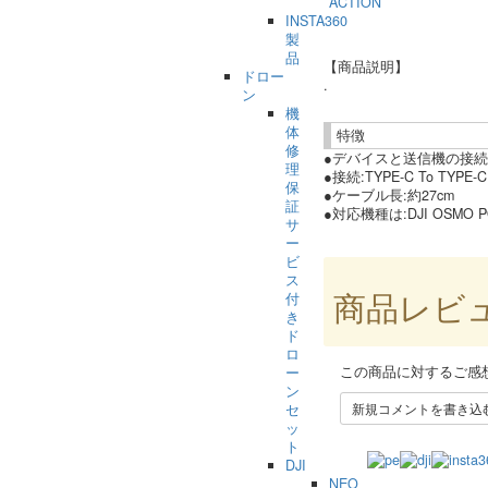
ACTION
INSTA360
製
品
【商品説明】
ドロー
.
ン
機
体
特徴
修
●デバイスと送信機の接
理
●接続:TYPE-C To TYPE-C
保
●ケーブル長:約27cm
証
●対応機種は:DJI OSMO POC
サ
ー
ビ
ス
商品レビ
付
き
ド
ロ
この商品に対するご感
ー
ン
新規コメントを書き込
セ
ッ
ト
DJI
NEO