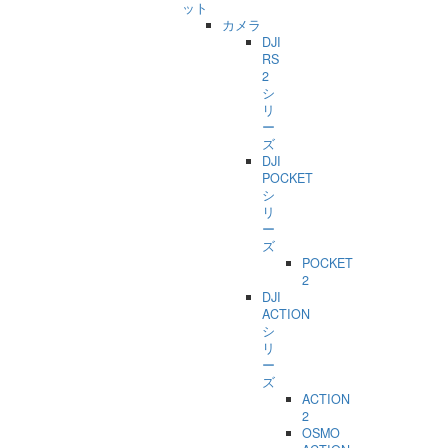
ット
カメラ
DJI
RS
2
シ
リ
ー
ズ
DJI
POCKET
シ
リ
ー
ズ
POCKET
2
DJI
ACTION
シ
リ
ー
ズ
ACTION
2
OSMO