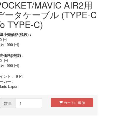
POCKET/MAVIC AIR2用
データケーブル (TYPE-C
To TYPE-C)
望小売価格(税抜)：
00
円
税込:
990
円)
売価格(税抜)：
00
円
込: 990 円)
イント：
9
Pt
ーカー：
laris Export
カートに追加
数量