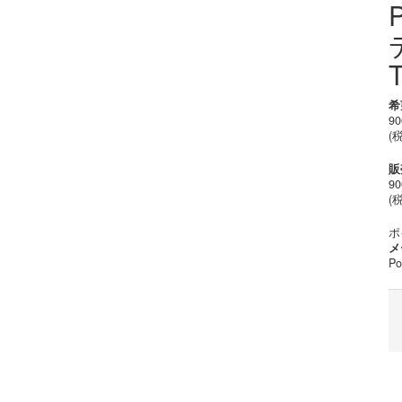
希
9
(
販
9
(税
ポ
メ
Po