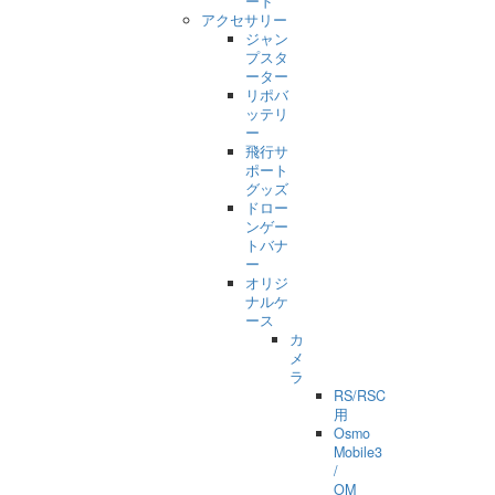
ード
アクセサリー
ジャン
プスタ
ーター
リポバ
ッテリ
ー
飛行サ
ポート
グッズ
ドロー
ンゲー
トバナ
ー
オリジ
ナルケ
ース
カ
メ
ラ
RS/RSC
用
Osmo
Mobile3
/
OM