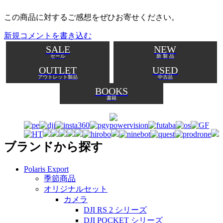
この商品に対するご感想をぜひお寄せください。
新規コメントを書き込む
SALE
NEW
セール
新 製 品
OUTLET
USED
アウトレット製品
中古品
BOOKS
書籍
ブランドから探す
Polaris Export
季節商品
オリジナルセット
カメラ
DJI RS 2 シリーズ
DJI POCKET シリーズ