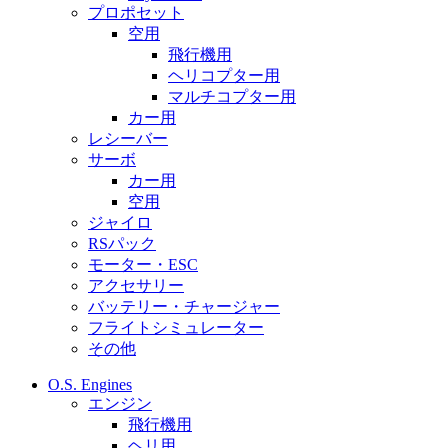
プロポセット
空用
飛行機用
ヘリコプター用
マルチコプター用
カー用
レシーバー
サーボ
カー用
空用
ジャイロ
RSパック
モーター・ESC
アクセサリー
バッテリー・チャージャー
フライトシミュレーター
その他
O.S. Engines
エンジン
飛行機用
ヘリ用