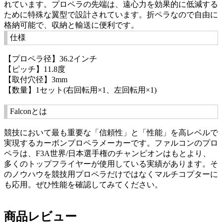
れています。プロペラの先端は、遠心力を効果的に低減する
ために特殊な翼型で設計されています。折ペラなので自由に
格納可能で、収納と輸送に便利です。
仕様
【プロペラ径】36.2インチ
【ピッチ】11.8度
【取付穴径】3mm
【数量】1セット(右回転用×1、左回転用×1)
Falconとは
競技において最も重要な「信頼性」と「性能」を高レベルで
実現するカーボンプロペラメーカーです。ファルコンのプロ
ペラは、F3A世界/日本選手権のチャンピオンはもとより、
多くのトップフライヤーが使用している実績があります。そ
のノウハウを競技用プロペラだけではなくマルチコプターに
も応用。ぜひ性能を確認してみてください。
商品レビュー