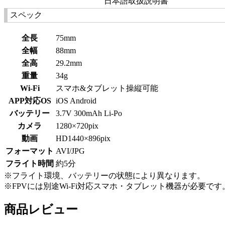
日本語取扱説明書
スペック
全長
75mm
全幅
88mm
全高
29.2mm
重量
34g
Wi-Fi
スマホ&タブレット操縦可能
APP対応OS
iOS Android
バッテリー
3.7V 300mAh Li-Po
カメラ
1280×720pix
動画
HD1440×896pix
フォーマット
AVI/JPG
フライト時間
約5分
※フライト環境、バッテリーの状態により異なります。
※FPVには別途Wi-Fi対応スマホ・タブレット機器が必要です
商品レビュー