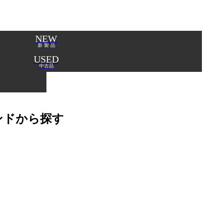
NEW
新 製 品
USED
中古品
ンドから探す