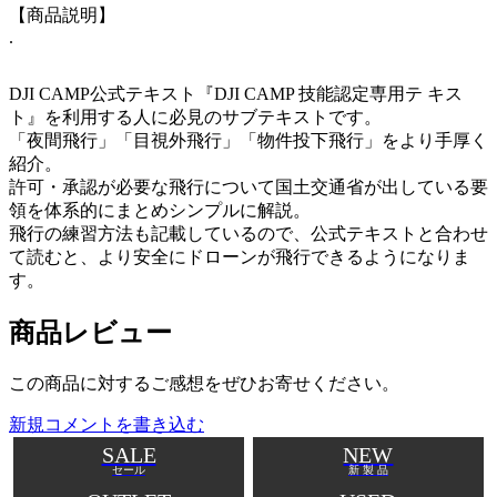
【商品説明】
.
DJI CAMP公式テキスト『DJI CAMP 技能認定専用テ キス
ト』を利用する人に必見のサブテキストです。
「夜間飛行」「目視外飛行」「物件投下飛行」をより手厚く
紹介。
許可・承認が必要な飛行について国土交通省が出している要
領を体系的にまとめシンプルに解説。
飛行の練習方法も記載しているので、公式テキストと合わせ
て読むと、より安全にドローンが飛行できるようになりま
す。
商品レビュー
この商品に対するご感想をぜひお寄せください。
新規コメントを書き込む
SALE
NEW
セール
新 製 品