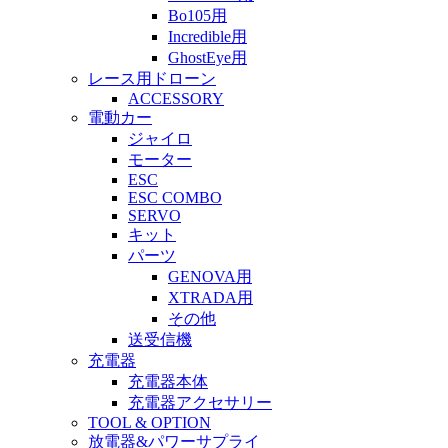
Bo105用
Incredible用
GhostEye用
レース用ドローン
ACCESSORY
電動カー
ジャイロ
モーター
ESC
ESC COMBO
SERVO
キット
パーツ
GENOVA用
XTRADA用
その他
送受信機
充電器
充電器本体
充電器アクセサリー
TOOL & OPTION
放電器&パワーサプライ