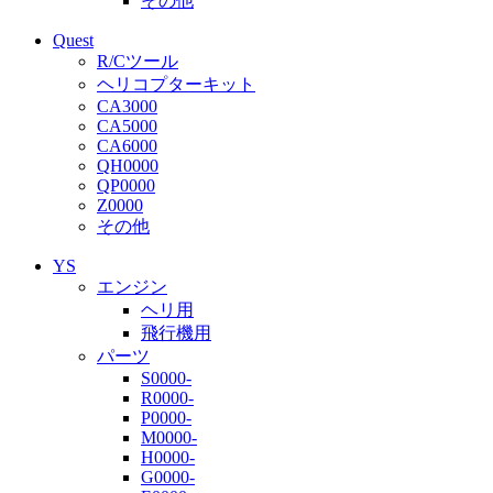
その他
Quest
R/Cツール
ヘリコプターキット
CA3000
CA5000
CA6000
QH0000
QP0000
Z0000
その他
YS
エンジン
ヘリ用
飛行機用
パーツ
S0000-
R0000-
P0000-
M0000-
H0000-
G0000-