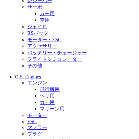
レシーバー
サーボ
カー用
空用
ジャイロ
RSパック
モーター・ESC
アクセサリー
バッテリー・チャージャー
フライトシミュレーター
その他
O.S. Engines
エンジン
飛行機用
ヘリ用
カー用
マリーン用
モーター
ESC
マフラー
プラグ