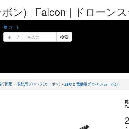
ン) | Falcon | ドロー
カート
検索
飛行機用
>
電動用プロペラ(カーボン)
>
29X12 電動用プロペラ(カーボン)
商
Fa