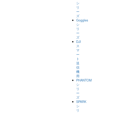
シ
リ
ー
ズ
Goggles
シ
リ
ー
ズ
DJI
ス
マ
ー
ト
送
信
機
用
PHANTOM
シ
リ
ー
ズ
SPARK
シ
リ