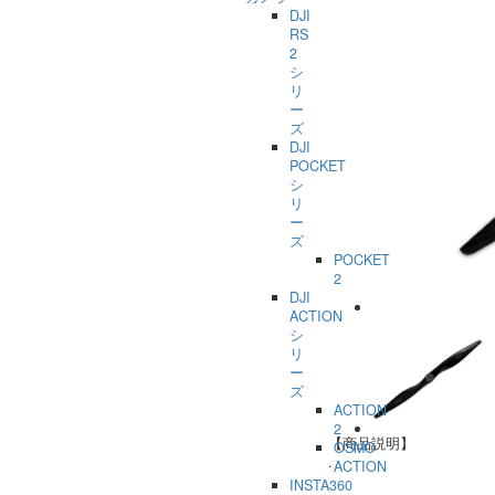
DJI
RS
2
シ
リ
ー
ズ
DJI
POCKET
シ
リ
ー
ズ
POCKET
2
DJI
ACTION
シ
リ
ー
ズ
ACTION
2
【商品説明】
OSMO
.
ACTION
INSTA360