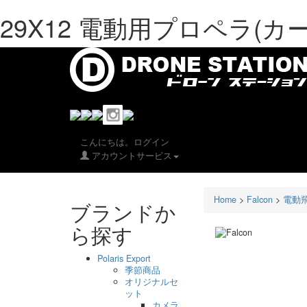
29X12 電動用プロペラ(カーボ
こんにちは。ログイン
アカウントサービス
Home
>
Falcon
>
電動
ブランドか
ら探す
Polaris Export
季節商品
オリジナルセ
ット
カメラ