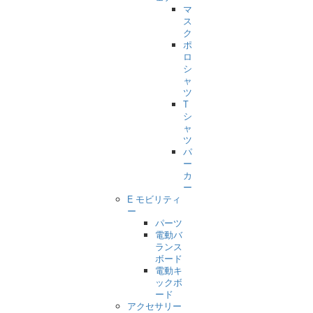
マ
ス
ク
ポ
ロ
シ
ャ
ツ
T
シ
ャ
ツ
パ
ー
カ
ー
E モビリティ
ー
パーツ
電動バ
ランス
ボード
電動キ
ックボ
ード
アクセサリー