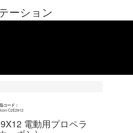
ンステーション
品コード：
lcon-C2E2912
29X12 電動用プロペラ