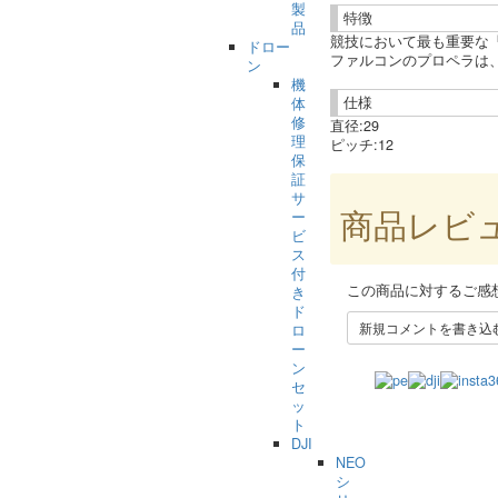
製
特徴
品
競技において最も重要な
ドロー
ファルコンのプロペラは
ン
機
仕様
体
修
直径:29
理
ピッチ:12
保
証
サ
商品レビ
ー
ビ
ス
付
この商品に対するご感
き
ド
新規コメントを書き込
ロ
ー
ン
セ
ッ
ト
DJI
NEO
シ