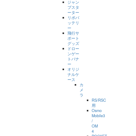
ジャン
プスタ
ーター
リポバ
ッテリ
ー
飛行サ
ポート
グッズ
ドロー
ンゲー
トバナ
ー
オリジ
ナルケ
ース
カ
メ
ラ
RS/RSC
用
Osmo
Mobile3
/
OM
4