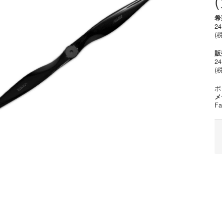
希
24
(
販
24
(税
ポ
メ
Fa