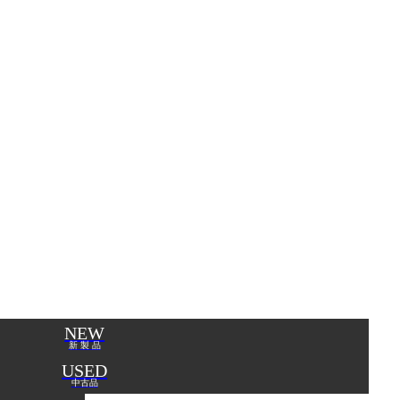
NEW
新 製 品
USED
中古品