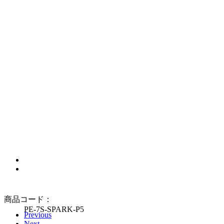
Previous
Next
商品コード：
PE-7S-SPARK-P5
Previous
Next