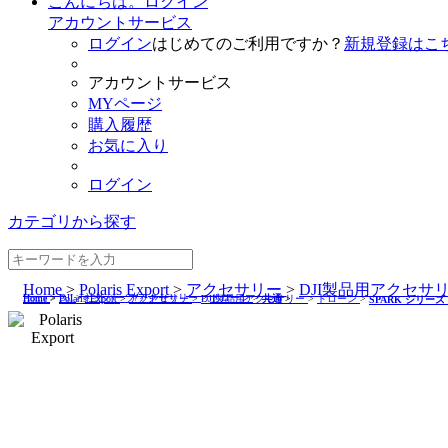
こんにちは。ログイン
アカウントサービス
ログイン
はじめてのご利用ですか？
新規登録はこ
アカウントサービス
MYページ
購入履歴
お気に入り
ログイン
カテゴリから探す
Home
>
Polaris Export
>
アクセサリー
>
DJI製品用アクセサ
Home
>
DJI
>
社外パーツ/アクセサリー
>
ドローン
>
Home
>
Polaris Export
>
アクセサリー
>
DJI製品用アクセサリー
>
ドローン
>
共通
>
SPARK シリーズ