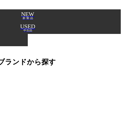
NEW
新 製 品
USED
中古品
ブランドから探す