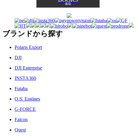
書籍
ブランドから探す
Polaris Export
DJI
DJI Enterprise
INSTA360
Futaba
O.S. Engines
G-FORCE
Falcon
Quest