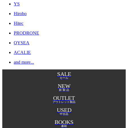
YS
Hirobo
Hitec
PRODRONE
QYSEA
ACALIE
and more...
SALE
セール
NEW
新 製 品
OUTLET
アウトレット製品
USED
中古品
BOOKS
書籍