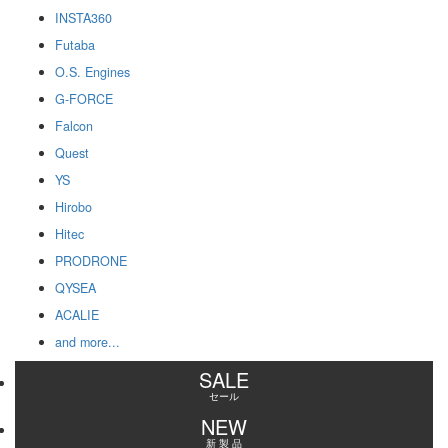
INSTA360
Futaba
O.S. Engines
G-FORCE
Falcon
Quest
YS
Hirobo
Hitec
PRODRONE
QYSEA
ACALIE
and more...
SALE
セール
NEW
新 製 品