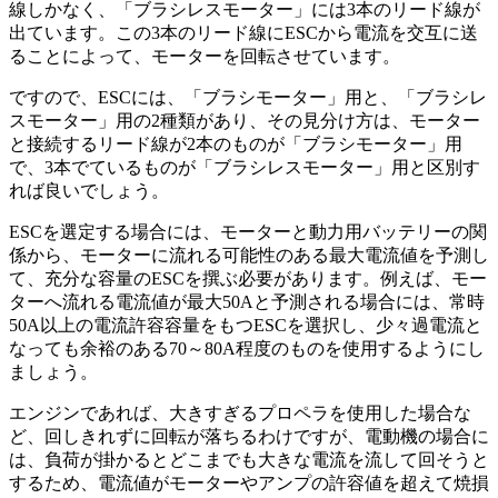
線しかなく、「ブラシレスモーター」には3本のリード線が
出ています。この3本のリード線にESCから電流を交互に送
ることによって、モーターを回転させています。
ですので、ESCには、「ブラシモーター」用と、「ブラシレ
スモーター」用の2種類があり、その見分け方は、モーター
と接続するリード線が2本のものが「ブラシモーター」用
で、3本でているものが「ブラシレスモーター」用と区別す
れば良いでしょう。
ESCを選定する場合には、モーターと動力用バッテリーの関
係から、モーターに流れる可能性のある最大電流値を予測し
て、充分な容量のESCを撰ぶ必要があります。例えば、モー
ターへ流れる電流値が最大50Aと予測される場合には、常時
50A以上の電流許容容量をもつESCを選択し、少々過電流と
なっても余裕のある70～80A程度のものを使用するようにし
ましょう。
エンジンであれば、大きすぎるプロペラを使用した場合な
ど、回しきれずに回転が落ちるわけですが、電動機の場合に
は、負荷が掛かるとどこまでも大きな電流を流して回そうと
するため、電流値がモーターやアンプの許容値を超えて焼損