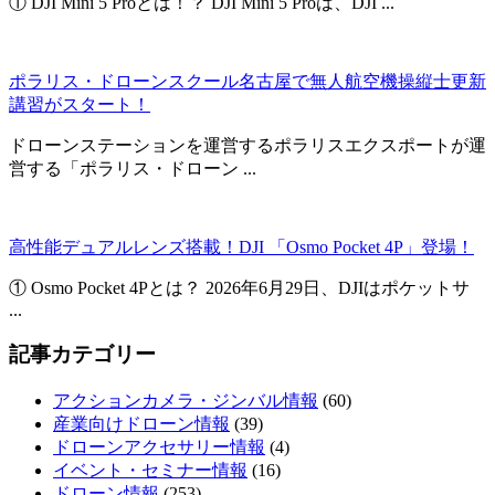
① DJI Mini 5 Proとは！？ DJI Mini 5 Proは、DJI ...
ポラリス・ドローンスクール名古屋で無人航空機操縦士更新
講習がスタート！
ドローンステーションを運営するポラリスエクスポートが運
営する「ポラリス・ドローン ...
高性能デュアルレンズ搭載！DJI 「Osmo Pocket 4P」登場！
① Osmo Pocket 4Pとは？ 2026年6月29日、DJIはポケットサ
...
記事カテゴリー
アクションカメラ・ジンバル情報
(60)
産業向けドローン情報
(39)
ドローンアクセサリー情報
(4)
イベント・セミナー情報
(16)
ドローン情報
(253)