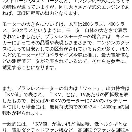
2ストロークや4ストロークなど、エンジンの型式によってそ
の特性が違っていますが、同じ大きさと型式のエンジンであ
れば、ほぼ同程度の出力となります。
モーターの大きさについては、以前は280クラス、400クラ
ス、540クラスというように、モーター自体の大きさで表示
されていましたが、ブラシレスモーターの場合には、各メー
カーによってその品番や表現もさまざまで、エンジンのクラ
スによって目安としての区分がされているものが多く、ほと
んどのモーターがプロペラサイズや静止推力、最大電流値な
どの測定値データが公表されているので、それらを参考に、
選定することになります。
また、ブラシレスモーターの出力は「ワット」、出力特性は
「KV値」で表され、「1KV」とは、1Vあたりの回転数を表
したもので、例えば2000KVのモーターに7.4Vのバッテリー
を使用した場合には、無負荷状態で2000×7.4 = 14800rpmの回
転数が得られます。
一般的には、「KV値」が高いほど高回転、低トルク型とな
り、電動ダクテッドファン機など、高回転でファンを回転さ