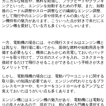
カニカルな構造や、燃料を給油し、プラグヒートやクランキ
ングといった、エンジンを始動するための手順、また、始動
後のニードル調整やスロー調整などの繊細なエンジン調整、
そして飛行中のエンジン音や排気オイルの臭いなど、エンジ
ン機特有の魅力があります。こういった点が好きで未だにエ
ンジン機を愛好している方も多くいらっしゃいます。
一方、電動機の場合には、その飛行スタイルはエンジン機と
は異なり、飛行場に着いてから、面倒な燃料や始動用具を準
備する必要もなく、機体にあらかじめ充電しておいたバッテ
リーを取り付けて、プロポのスイッチを入れ、コネクターを
接続するだけで飛行させることができるという手軽さが大き
なメリットです。
しかし、電動飛機の場合には、電動パワーユニットに関する
取り扱いの知識が必要であり、エンジンの代わりとなるブラ
シレスモーターや、モーターをコントロールするアンプなど
覚えておいたほうがいい点も多くあります。
エンジン機にはエンジン機の魅力があり、電動機には電動な
りの良さがあるので、現在では、初心者が入門機を選択する