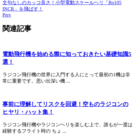
文句なしのカッコ良さ！小型電動スケールヘリ「Bo105
INCR」を飛ばす！
Prev
関連記事
電動飛行機を始める際に知っておきたい基礎知識5
選！
ラジコン飛行機の世界に入門する人にとって最初の1機は非
常に重要です。思い出深い機 ...
事前に理解してリスクを回避！空ものラジコンの
ヒヤリ・ハット集！
ラジコン飛行機やラジコンヘリを楽しむ上で、誰もが一度は
経験するフライト時の ちょ ...