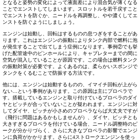
となると姿勢の変化によって液面差により混合気が薄くなる
ことでエンストしてしまいます。スロットルを若干戻すこと
でエンストを防ぐか、ニードルを再調整し、やや濃くしてエ
ンストを防ぐようにしましょう。
エンジンは始動し、回転はするものの息つぎをすることがあ
ります。これはエンジンの振動によりタンク内部で燃料に泡
が発生することで出てしまう症例になります。事例②でも挙
げた配管途中のピンホールにより、キャブレターまでの間に
空気が混入していることが原因です。この場合は燃料タンク
の振動対策が必要です。よくあるのは、柔らかいスポンジで
タンクをくるむことで防振する方法です。
他には、エンジンは始動するものの、イマイチ回転が上がら
ない…という事例があります。この原因は主にプロペラで
す。搭載しているエンジンと取り付けているプロペラのダイ
ヤとピッチが合っていないことが疑われます。エンジンに対
してダイヤ、ピッチが小さめのプロペラならば大丈夫ですが
（飛行に問題はあるかもしませんが）、ダイヤ、ピッチとも
大きすぎるプロペラを付けている場合、ニードル調整時のピ
ークが分かりづらく、さらに大きなプロペラの影響でエンジ
ンに負荷がかかります。さらに4ストロークエンジンを使っ