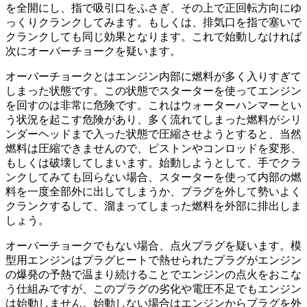
を全開にし、指で吸引口をふさぎ、その上で正回転方向にゆ
っくりクランクしてみます。もしくは、排気口を指で塞いで
クランクしても同じ効果となります。これで始動しなければ
次にオーバーチョークを疑います。
オーバーチョークとはエンジン内部に燃料が多く入りすぎて
しまった状態です。この状態でスターターを使ってエンジン
を回すのは非常に危険です。これはウォーターハンマーとい
う状況を起こす危険があり、多く流れてしまった燃料がシリ
ンダーヘッドまで入った状態で圧縮させようとすると、当然
燃料は圧縮できませんので、ピストンやコンロッドを変形、
もしくは破壊してしまいます。始動しようとして、手でクラ
ンクしてみても回らない場合、スターターを使って内部の燃
料を一度全部外に出してしまうか、プラグを外して勢いよく
クランクするして、溜まってしまった燃料を外部に排出しま
しょう。
オーバーチョークでもない場合、点火プラグを疑います。模
型用エンジンはプラグヒートで熱せられたプラグがエンジン
の爆発の予熱で温まり続けることでエンジンの点火をおこな
う仕組みですが、このプラグの劣化や電圧不足でもエンジン
は始動しません。始動しない場合はエンジンからプラグを外