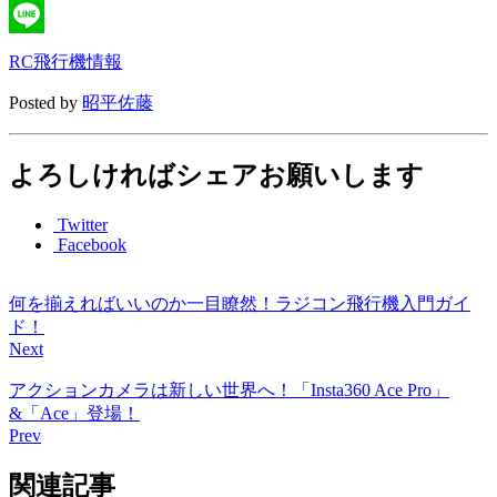
X
Line
RC飛行機情報
Posted by
昭平佐藤
よろしければシェアお願いします
Twitter
Facebook
何を揃えればいいのか一目瞭然！ラジコン飛行機入門ガイ
ド！
Next
アクションカメラは新しい世界へ！「Insta360 Ace Pro」
&「Ace」登場！
Prev
関連記事