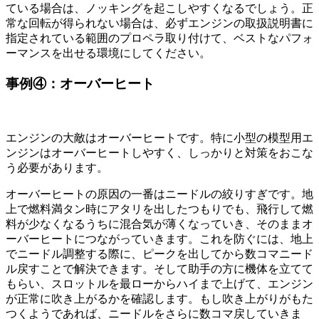
ている場合は、ノッキングを起こしやすくなるでしょう。正
常な回転が得られない場合は、必ずエンジンの取扱説明書に
指定されている範囲のプロペラ取り付けて、ベストなパフォ
ーマンスを出せる環境にしてください。
事例④：オーバーヒート
エンジンの大敵はオーバーヒートです。特に小型の模型用エ
ンジンはオーバーヒートしやすく、しっかりと対策をおこな
う必要があります。
オーバーヒートの原因の一番はニードルの絞りすぎです。地
上で燃料満タン時にアタリを出したつもりでも、飛行して燃
料が少なくなるうちに混合気が薄くなっていき、そのままオ
ーバーヒートにつながっていきます。これを防ぐには、地上
でニードル調整する際に、ピークを出してから数コマニード
ル戻すことで解決できます。そして助手の方に機体を立てて
もらい、スロットルを最ローからハイまで上げて、エンジン
が正常に吹き上がるかを確認します。もし吹き上がりがもた
つくようであれば、ニードルをさらに数コマ戻していきま