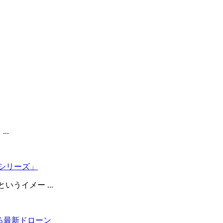
..
Rシリーズ」
いうイメー ...
する最新ドローン