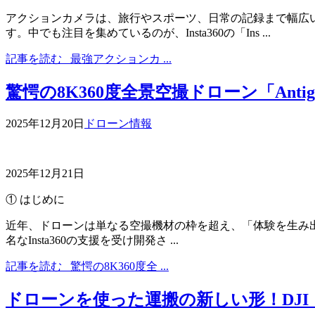
アクションカメラは、旅行やスポーツ、日常の記録まで幅広
す。中でも注目を集めているのが、Insta360の「Ins ...
記事を読む
最強アクションカ ...
驚愕の8K360度全景空撮ドローン「Antigra
2025年12月20日
ドローン情報
2025年12月21日
① はじめに
近年、ドローンは単なる空撮機材の枠を超え、「体験を生み出すデ
名なInsta360の支援を受け開発さ ...
記事を読む
驚愕の8K360度全 ...
ドローンを使った運搬の新しい形！DJI「Fl