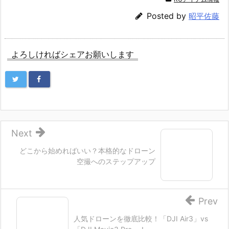
e
i
Posted by
昭平佐藤
b
n
o
e
o
よろしければシェアお願いします
k
Next
どこから始めればいい？本格的なドローン
空撮へのステップアップ
Prev
人気ドローンを徹底比較！「DJI Air3」vs