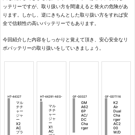
ッテリーですが、取り扱い方を間違えると発火の危険があ
ります。しかし、逆にきちんとした取り扱い方をすれば安
全で信頼性の高いバッテリーでもあります。
今回紹介した内容をしっかりと覚えて頂き、安心安全なリ
ポバッテリーの取り扱いをしていきましょう。
HT-44327
HT-44291-AEG-
GF-G0327
GF-GDT116
B
マル
GM
K2
マル
チチ
A62
Air
チチ
ャー
6P
Dual
ャー
ジャ
AC/
Cha
ジャ
ー
DC
rger
ー
X2
Cha
AC2
X1
AC
rger
00
AC
プラ
W/D