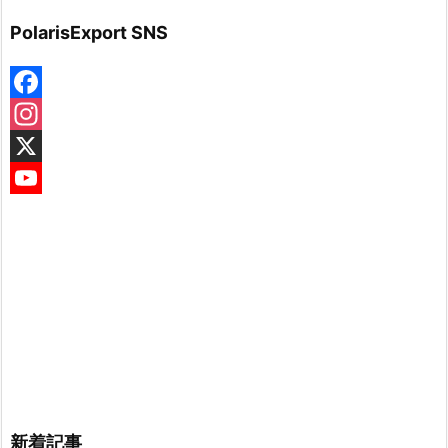
PolarisExport SNS
F
a
I
c
n
X
e
s
Y
b
t
o
o
a
u
o
g
T
k
r
u
a
b
m
e
C
新着記事