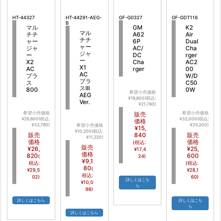
HT-44327
HT-44291-AEG-
GF-G0327
GF-GDT116
B
マル
GM
K2
マル
チチ
A62
Air
チチ
ャー
6P
Dual
ャー
ジャ
AC/
Cha
ジャ
ー
DC
rger
ー
X2
Cha
AC2
X1
AC
rger
00
AC
プラ
W/D
プラ
ス
C50
スIII
800
0W
希望小売価格
AEG
¥19,800(税込:
Ver.
¥21,780)
希望小売価格
販売
希望小売価格
¥29,800(税込:
¥32,000(税込:
価格
¥32,780)
¥35,200)
希望小売価格
¥15,
¥10,200(税込:
販売
840
販売
¥11,220)
価格
価格
(税込:
販売
¥26,
¥25,
¥17,4
価格
820
600
(
24)
¥9,1
税込:
(税込:
80
(
¥29,5
¥28,1
税込:
02)
60)
詳しくはこち
¥10,0
ら
98)
詳しくはこちら
詳しくはこち
ら
詳しくはこちら