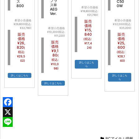
プラ
ス
C50
スIII
800
0W
希望小売価格
AEG
¥19,800(税込:
Ver.
¥21,780)
希望小売価格
販売
希望小売価格
¥29,800(税込:
¥32,000(税込:
価格
¥32,780)
¥35,200)
希望小売価格
¥15,
¥10,200(税込:
販売
840
販売
¥11,220)
価格
価格
(税込:
販売
¥26,
¥25,
¥17,4
価格
820
600
(
24)
¥9,1
税込:
(税込:
80
(
¥29,5
¥28,1
税込:
02)
60)
詳しくはこち
¥10,0
ら
98)
詳しくはこちら
詳しくはこち
ら
詳しくはこちら
F
a
X
c
L
RCアイテム情報