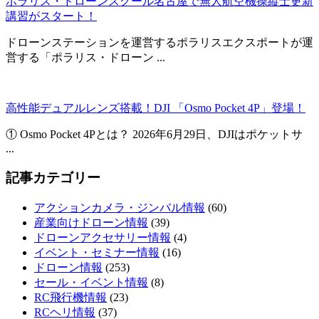
ポラリス・ドローンスクール名古屋で無人航空機操縦士更新
講習がスタート！
ドローンステーションを運営するポラリスエクスポートが運
営する「ポラリス・ドローン ...
高性能デュアルレンズ搭載！DJI 「Osmo Pocket 4P」登場！
① Osmo Pocket 4Pとは？ 2026年6月29日、DJIはポケットサ
...
記事カテゴリー
アクションカメラ・ジンバル情報
(60)
産業向けドローン情報
(39)
ドローンアクセサリー情報
(4)
イベント・セミナー情報
(16)
ドローン情報
(253)
セール・イベント情報
(8)
RC飛行機情報
(23)
RCヘリ情報
(37)