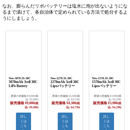
なお、膨らんだリポバッテリーは塩水に泡が出ないようにな
るまで漬けて、各自治体で定められている方法で処分するよ
うにしましょう。
New-5070.3S.30C
New-2270.3S.30C
New-1570.3S.30C
5070mAh 3cell 30C
2270mAh 3cell 30C
1570mAh 3cell 30C
LiPo Battery
Lipoバッテリー
Lipoバッテリー
希望小売価格 ¥9,000(税
希望小売価格 ¥4,300(税
希望小売価格 ¥3,900(税
込: ¥9,900)
込: ¥4,730)
込: ¥4,290)
販売価格 ¥9,000
販売価格 ¥4,300
販売価格 ¥3,900
(税
(税
(税
込: ¥9,900)
込: ¥4,730)
込: ¥4,290)
詳し
詳し
詳し
くは
くは
くは
こち
こち
こち