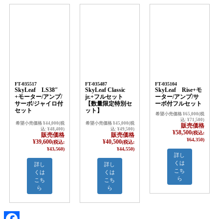
FT-035517
FT-035487
FT-035104
SkyLeaf LS38″
SkyLeaf Classic
SkyLeaf Rise+モ
+モーター/アンプ/
jr.+フルセット
ーター/アンプ/サ
サーボ/ジャイロ付
【数量限定特別セ
ーボ付フルセット
セット
ット】
希望小売価格 ¥65,000(税
込: ¥71,500)
希望小売価格 ¥44,000(税
希望小売価格 ¥45,000(税
販売価格
込: ¥48,400)
込: ¥49,500)
¥58,500
(税込:
販売価格
販売価格
¥64,350)
¥39,600
¥40,500
(税込:
(税込:
¥43,560)
¥44,550)
詳し
くは
詳し
詳し
こち
くは
くは
ら
こち
こち
ら
ら