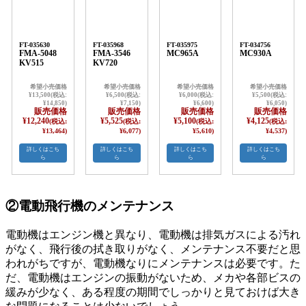
FT-035630
FT-035968
FT-035975
FT-034756
FMA-5048
FMA-3546
MC965A
MC930A
KV515
KV720
希望小売価格
希望小売価格
希望小売価格
希望小売価格
¥13,500(税込:
¥6,500(税込:
¥6,000(税込:
¥5,500(税込:
¥14,850)
¥7,150)
¥6,600)
¥6,050)
販売価格
販売価格
販売価格
販売価格
¥12,240
¥5,525
¥5,100
¥4,125
(税込:
(税込:
(税込:
(税込:
¥13,464)
¥6,077)
¥5,610)
¥4,537)
詳しくはこち
詳しくはこち
詳しくはこち
詳しくはこち
ら
ら
ら
ら
②電動飛行機のメンテナンス
電動機はエンジン機と異なり、電動機は排気ガスによる汚れ
がなく、飛行後の拭き取りがなく、メンテナンス不要だと思
われがちですが、電動機なりにメンテナンスは必要です。た
だ、電動機はエンジンの振動がないため、メカや各部ビスの
緩みが少なく、ある程度の期間でしっかりと見ておけば大き