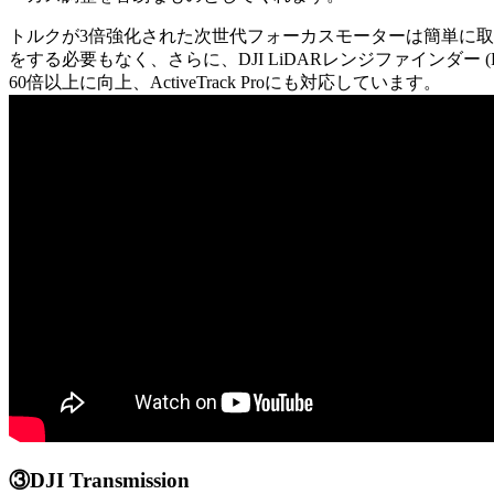
トルクが3倍強化された次世代フォーカスモーターは簡単に
をする必要もなく、さらに、DJI LiDARレンジファインダー (R
60倍以上に向上、ActiveTrack Proにも対応しています。
③DJI Transmission