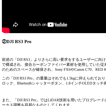
②DJI RS3 Pro
前述の「DJI RS3」よりさらに高い要求をするユーザーに向け開発
で構成され、接合カーボンファイバー素材を使用していた従
のためのスペースが確保され、Sony FX6やCanon C70、
この「DJI RS3 Pro」の重量はそれでも1.5kgに抑えられ
ロック、Bluetoothシャッターボタン、1.8インチOLE
また、「DJI RS3 Pro」ではLiDAR技術を用いたプログ
ーカス調整を容易なものとしてくれます。