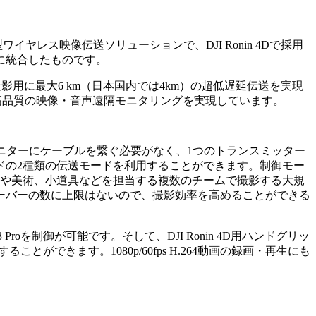
型ワイヤレス映像伝送ソリューションで、DJI Ronin 4Dで採用
に統合したものです。
nは地上撮影用に最大6 km（日本国内では4km）の超低遅延伝送を実現
に対応し、高品質の映像・音声遠隔モニタリングを実現しています。
るのでモニターにケーブルを繋ぐ必要がなく、1つのトランスミッター
ドの2種類の伝送モードを利用することができます。制御モー
明や美術、小道具などを担当する複数のチームで撮影する大規
ーバーの数に上限はないので、撮影効率を高めることができる
を制御が可能です。そして、DJI Ronin 4D用ハンドグリッ
ができます。1080p/60fps H.264動画の録画・再生にも