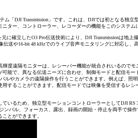
DJI Transmission」です。これは、DJIでは初となる独立
モニター、コントローラー、レコーダーの機能をこのシステム
ウを元に確立したO3 Pro伝送技術により、DJI Transmissio
ps映像伝送や16-bit 48 kHzでのライブ音声モニタリング
500ニトのDJI高輝度遠隔モニターは、レシーバー機能が統合されい
が可能で、異なる伝送ニーズに合わせ、制御モードと配信モー
ンバルやカメラの遠隔操作を行うことができます。例えば、照
使用することができます。配信モードでは映像を受信するレシ
ため、独立型モーションコントローラーとしてDJI RS 3 Pro
は、ジンバル、フォーカス、露出、録画の開始・停止を両手で操作すること
ることができます。