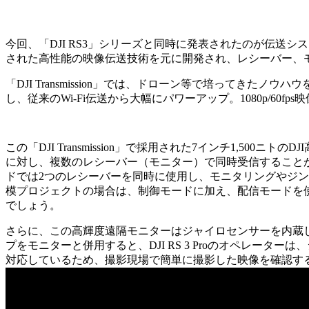
今回、「DJI RS3」シリーズと同時に発表されたのが伝送システム「
された高性能の映像伝送技術を元に開発され、レシーバー、
「DJI Transmission」では、ドローン等で培ってきたノウハ
し、従来のWi-Fi伝送から大幅にパワーアップ。1080p/60f
この「DJI Transmission」で採用された7インチ1,
に対し、複数のレシーバー（モニター）で同時受信すること
ドでは2つのレシーバーを同時に使用し、モニタリングやジ
模プロジェクトの場合は、制御モードに加え、配信モードを
でしょう。
さらに、この高輝度遠隔モニターはジャイロセンサーを内蔵している
プをモニターと併用すると、DJI RS 3 Proのオペレーター
対応しているため、撮影現場で簡単に撮影した映像を確認す