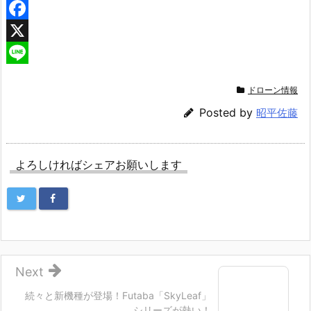
F
a
X
c
L
ドローン情報
e
i
Posted by
昭平佐藤
b
n
o
e
o
よろしければシェアお願いします
k
Next
続々と新機種が登場！Futaba「SkyLeaf」
シリーズが熱い！