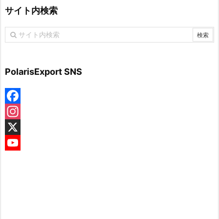
サイト内検索
PolarisExport SNS
F
a
I
c
n
X
e
s
Y
b
t
o
o
a
u
o
g
T