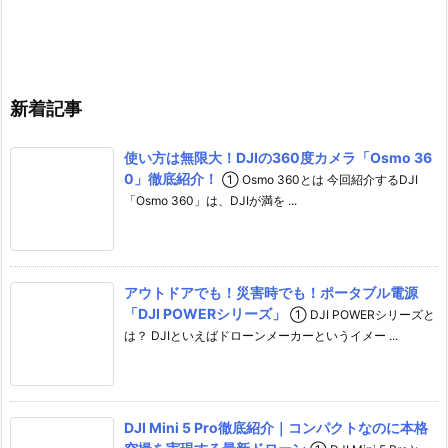
k
r
u
a
b
m
e
C
新着記事
h
使い方は無限大！DJIの360度カメラ「Osmo 36
a
0」徹底紹介！
① Osmo 360とは 今回紹介するDJI
n
「Osmo 360」は、DJIが満を ...
n
e
l
アウトドアでも！災害時でも！ポータブル電源
「DJI POWERシリーズ」
① DJI POWERシリーズと
は？ DJIといえばドローンメーカーというイメー ...
DJI Mini 5 Pro徹底紹介｜コンパクトなのに本格