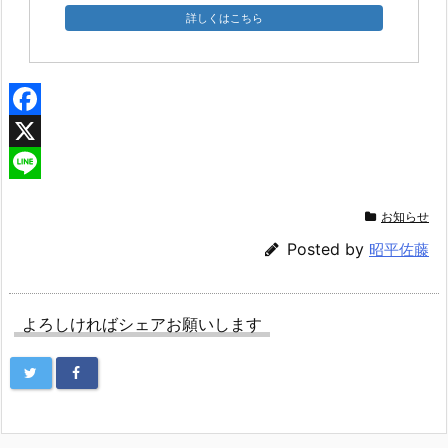
詳しくはこちら
F
a
X
c
L
お知らせ
e
i
Posted by
昭平佐藤
b
n
o
e
o
よろしければシェアお願いします
k