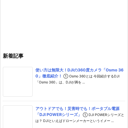
o
a
u
o
g
T
k
r
u
a
b
m
e
C
新着記事
h
使い方は無限大！DJIの360度カメラ「Osmo 36
a
0」徹底紹介！
① Osmo 360とは 今回紹介するDJI
n
「Osmo 360」は、DJIが満を ...
n
e
l
アウトドアでも！災害時でも！ポータブル電源
「DJI POWERシリーズ」
① DJI POWERシリーズと
は？ DJIといえばドローンメーカーというイメー ...