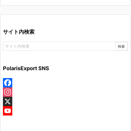
サイト内検索
PolarisExport SNS
F
a
I
c
n
X
e
s
Y
b
t
o