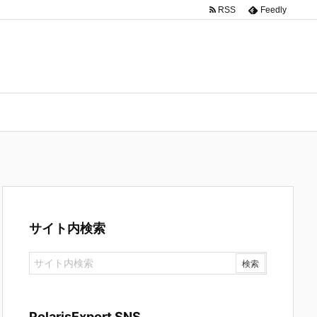
RSS
Feedly
サイト内検索
PolarisExport SNS