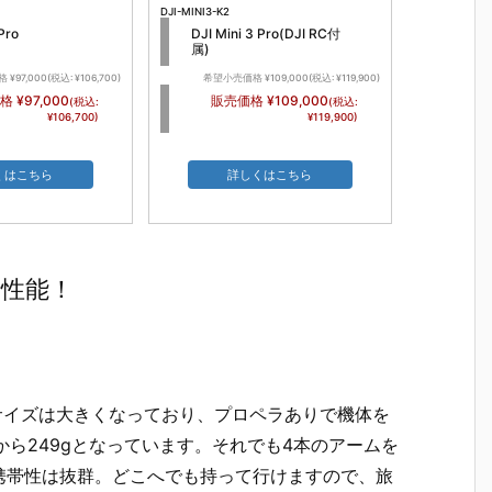
DJI-MINI3-K2
Pro
DJI Mini 3 Pro(DJI RC付
属)
97,000(税込: ¥106,700)
希望小売価格 ¥109,000(税込: ¥119,900)
 ¥97,000
販売価格 ¥109,000
(税込:
(税込:
¥106,700)
¥119,900)
くはこちら
詳しくはこちら
飛行性能！
よりも機体サイズは大きくなっており、プロペラありで機体を
9gから249gとなっています。それでも4本のアームを
携帯性は抜群。どこへでも持って行けますので、旅