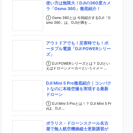
使い方は無限大！DJIの360度カメ
a
ラ「Osmo 360」徹底紹介！
n
① Osmo 360とは 今回紹介するDJI「O
smo 360」は、DJIが満を ...
n
e
l
アウトドアでも！災害時でも！ポ
ータブル電源「DJI POWERシリー
ズ」
① DJI POWERシリーズとは？ DJIとい
えばドローンメーカーというイメー ...
DJI Mini 5 Pro徹底紹介｜コンパク
トなのに本格空撮を実現する最新
ドローン
① DJI Mini 5 Proとは！？ DJI Mini 5 Pr
oは、DJI ...
ポラリス・ドローンスクール名古
屋で無人航空機操縦士更新講習が