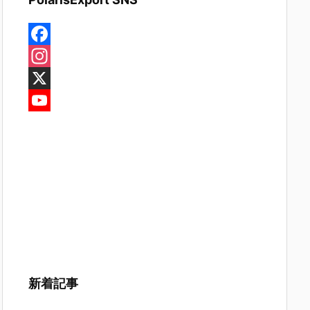
F
a
I
c
n
X
e
s
Y
b
t
o
o
a
u
o
g
T
k
r
u
a
b
m
e
C
新着記事
h