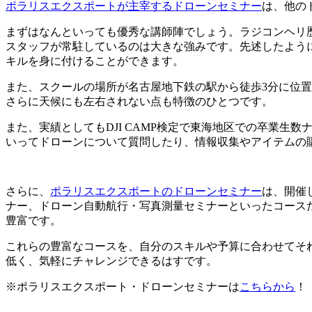
ポラリスエクスポートが主宰するドローンセミナー
は、他の
まずはなんといっても優秀な講師陣でしょう。ラジコンヘリ
スタッフが常駐しているのは大きな強みです。先述したよう
キルを身に付けることができます。
また、スクールの場所が名古屋地下鉄の駅から徒歩3分に位
さらに天候にも左右されない点も特徴のひとつです。
また、実績としてもDJI CAMP検定で東海地区での卒業
いってドローンについて質問したり、情報収集やアイテムの
さらに、
ポラリスエクスポートのドローンセミナー
は、開催
ナー、ドローン自動航行・写真測量セミナーといったコース
豊富です。
これらの豊富なコースを、自分のスキルや予算に合わせてそ
低く、気軽にチャレンジできるはすです。
※ポラリスエクスポート・ドローンセミナーは
こちらから
！