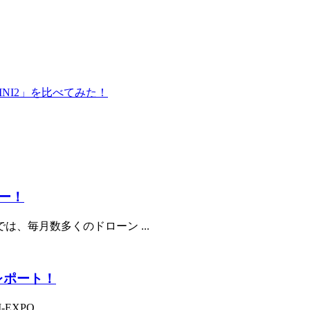
I MINI2」を比べてみた！
ー！
、毎月数多くのドローン ...
展レポート！
PO ...