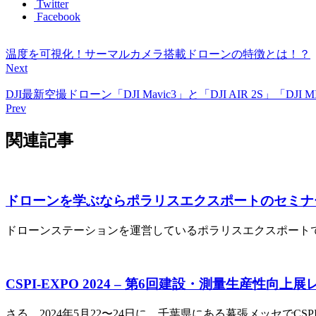
Twitter
Facebook
温度を可視化！サーマルカメラ搭載ドローンの特徴とは！？
Next
DJI最新空撮ドローン「DJI Mavic3」と「DJI AIR 2S」「DJ
Prev
関連記事
ドローンを学ぶならポラリスエクスポートのセミナ
ドローンステーションを運営しているポラリスエクスポートでは
CSPI-EXPO 2024 – 第6回建設・測量生産性向上
さる、2024年5月22〜24日に、千葉県にある幕張メッセでCSPI-EX