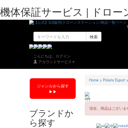
機体保証サービス | ドロ
検索
こんにちは。ログイン
アカウントサービス
Home
>
Polaris Export
ジャンルから探す
▶︎▶︎
0件
現在、商品はございま
ブランドか
ら探す