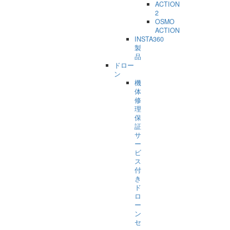
ACTION
2
OSMO
ACTION
INSTA360
製
品
ドロー
ン
機
体
修
理
保
証
サ
ー
ビ
ス
付
き
ド
ロ
ー
ン
セ