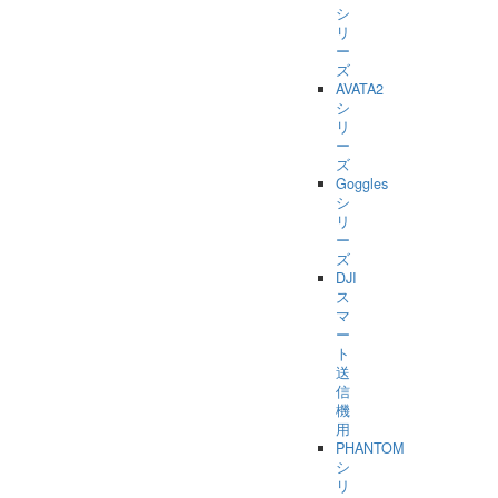
シ
リ
ー
ズ
AVATA2
シ
リ
ー
ズ
Goggles
シ
リ
ー
ズ
DJI
ス
マ
ー
ト
送
信
機
用
PHANTOM
シ
リ