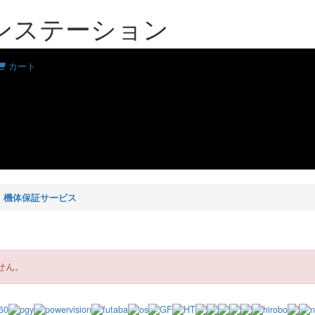
ーンステーション
カート
>
機体保証サービス
せん。