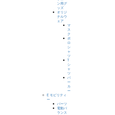
ン用グ
ッズ
オリジ
ナルウ
ェア
マ
ス
ク
ポ
ロ
シ
ャ
ツ
T
シ
ャ
ツ
パ
ー
カ
ー
E モビリティ
ー
パーツ
電動バ
ランス