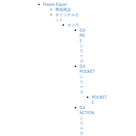
Polaris Export
季節商品
オリジナルセ
ット
カメラ
DJI
RS
2
シ
リ
ー
ズ
DJI
POCKET
シ
リ
ー
ズ
POCKET
2
DJI
ACTION
シ
リ
ー
ズ