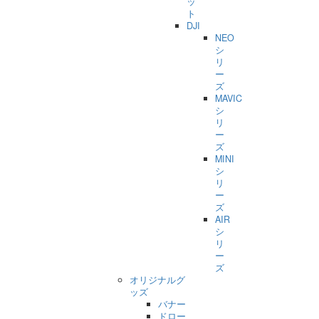
ッ
ト
DJI
NEO
シ
リ
ー
ズ
MAVIC
シ
リ
ー
ズ
MINI
シ
リ
ー
ズ
AIR
シ
リ
ー
ズ
オリジナルグ
ッズ
バナー
ドロー