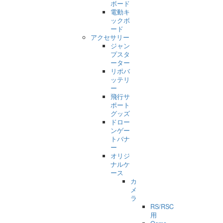
ボード
電動キ
ックボ
ード
アクセサリー
ジャン
プスタ
ーター
リポバ
ッテリ
ー
飛行サ
ポート
グッズ
ドロー
ンゲー
トバナ
ー
オリジ
ナルケ
ース
カ
メ
ラ
RS/RSC
用